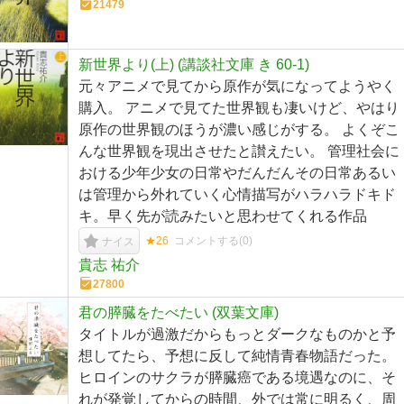
21479
新世界より(上) (講談社文庫 き 60-1)
元々アニメで見てから原作が気になってようやく
購入。 アニメで見てた世界観も凄いけど、やはり
原作の世界観のほうが濃い感じがする。 よくぞこ
んな世界観を現出させたと讃えたい。 管理社会に
おける少年少女の日常やだんだんその日常あるい
は管理から外れていく心情描写がハラハラドキド
キ。早く先が読みたいと思わせてくれる作品
★26
コメントする(
0
)
ナイス
貴志 祐介
27800
君の膵臓をたべたい (双葉文庫)
タイトルが過激だからもっとダークなものかと予
想してたら、予想に反して純情青春物語だった。
ヒロインのサクラが膵臓癌である境遇なのに、そ
れが発覚してからの時間、外では常に明るく、周