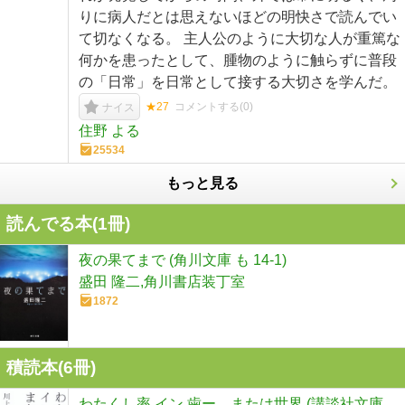
りに病人だとは思えないほどの明快さで読んでい
て切なくなる。 主人公のように大切な人が重篤な
何かを患ったとして、腫物のように触らずに普段
の「日常」を日常として接する大切さを学んだ。
★27
コメントする(
0
)
ナイス
住野 よる
25534
もっと見る
読んでる本(
1
冊)
夜の果てまで (角川文庫 も 14-1)
盛田 隆二,角川書店装丁室
1872
積読本(
6
冊)
わたくし率 イン 歯ー、または世界 (講談社文庫