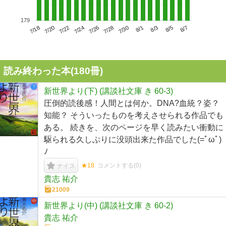
179
7/22
7/28
8/3
7/18
7/24
7/30
8/5
7/20
7/26
8/1
8/7
読み終わった本(
180
冊)
新世界より(下) (講談社文庫 き 60-3)
圧倒的読後感！人間とは何か。DNA?血統？姿？
知能？ そういったものを考えさせられる作品でも
ある。 続きを、次のページを早く読みたい衝動に
駆られる久しぶりに没頭出来た作品でした(=ﾟωﾟ)
ﾉ
★18
コメントする(
0
)
ナイス
貴志 祐介
21009
新世界より(中) (講談社文庫 き 60-2)
貴志 祐介