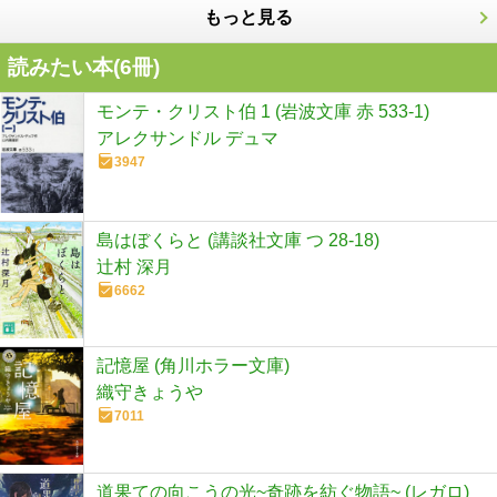
もっと見る
読みたい本(
6
冊)
モンテ・クリスト伯 1 (岩波文庫 赤 533-1)
アレクサンドル デュマ
3947
島はぼくらと (講談社文庫 つ 28-18)
辻村 深月
6662
記憶屋 (角川ホラー文庫)
織守きょうや
7011
道果ての向こうの光~奇跡を紡ぐ物語~ (レガロ)