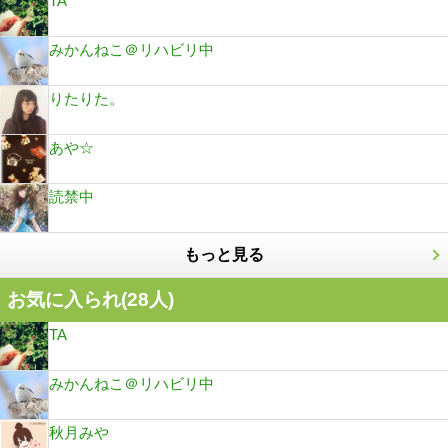
TA
みかんねこ＠リハビリ中
りたりた。
あや☆
読禁中
もっと見る
お気に入られ(
28
人)
TA
みかんねこ＠リハビリ中
秋月みや