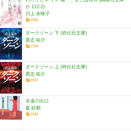
か 112-2)
川上 未映子
3060
ダークゾーン 下 (祥伝社文庫)
貴志 祐介
1760
ダークゾーン 上 (祥伝社文庫)
貴志 祐介
2007
永遠の出口
森 絵都
2288