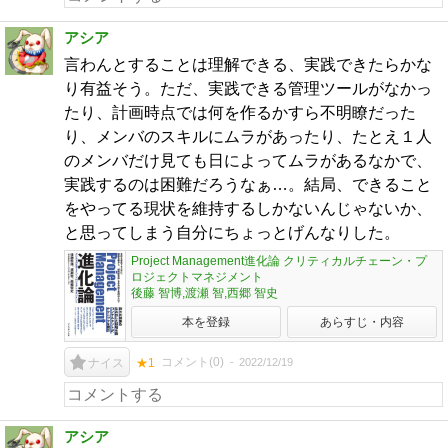
アシア
言わんとすることは理解できる、実践できたらかな
り有益そう。ただ、実践できる管理ツールがなかっ
たり、計画時点では何を作るかすら不明瞭だった
り、メンバのスキルにムラがあったり、たとえ１人
のメンバだけ見ても日によってムラがあるなかで、
実践するのは困難だろうなぁ…。結局、できること
をやってる現状を維持するしかないんじゃないか、
と思ってしまう自分にちょっとげんなりした。
Project Management進化論 クリティカルチェーン・プ
ロジェクトマネジメント
後藤 智博,渡瀬 智,西郷 智史
本を登録
あらすじ・内容
コメント(
0
)
2022/12/19
ナイス
★1
アシア