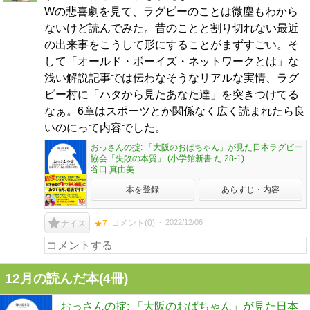
Wの悲喜劇を見て、ラグビーのことは微塵もわから
ないけど読んでみた。昔のことと割り切れない最近
の出来事をこうして形にすることがまずすごい。そ
して「オールド・ボーイズ・ネットワークとは」な
浅い解説記事では伝わなそうなリアルな実情、ラグ
ビー村に「ハタから見たあなた達」を突きつけてる
なぁ。6章はスポーツとか関係なく広く読まれたら良
いのにって内容でした。
おっさんの掟: 「大阪のおばちゃん」が見た日本ラグビー
協会「失敗の本質」 (小学館新書 た 28-1)
谷口 真由美
本を登録
あらすじ・内容
コメント(
0
)
2022/12/06
ナイス
★7
12月の読んだ本(4冊)
おっさんの掟: 「大阪のおばちゃん」が見た日本