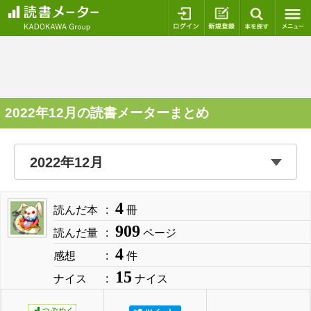
ログイン
新規登録
本を探
2022年12月の読書メーターまとめ
4
読んだ本
冊
909
読んだ量
ページ
4
感想
件
15
ナイス
ナイス