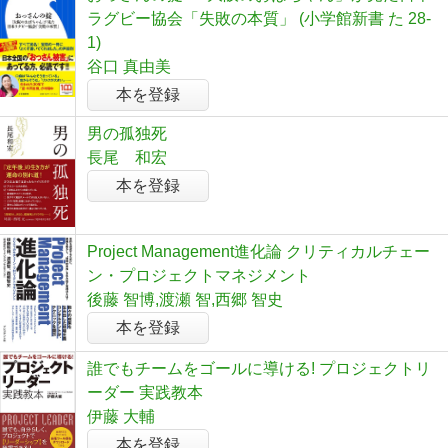
ラグビー協会「失敗の本質」 (小学館新書 た 28-
1)
谷口 真由美
本を登録
男の孤独死
長尾 和宏
本を登録
Project Management進化論 クリティカルチェー
ン・プロジェクトマネジメント
後藤 智博,渡瀬 智,西郷 智史
本を登録
誰でもチームをゴールに導ける! プロジェクトリ
ーダー 実践教本
伊藤 大輔
本を登録