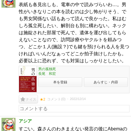
表紙も各見出しも、電車の中で読みづらいわ…。男
性がいきなりこの本を読むのは少し怖がりそう、で
も男女関係ない話もあって読んで良かった。私はむ
しろ孤立死したい、解剖台も別に構わない。ネック
は施錠された部屋で死んで、遺体を運び出してもら
えないことなので、訪問診療やヤクルトを頼みつ
つ、どこか１人(施設？)でも鍵を預けられる人を見つ
ければいいんだなぁってどこか拍子抜けしたかも。
必要以上に恐れず、でも対策はしっかりとしたい。
男の孤独死
長尾 和宏
本を登録
あらすじ・内容
コメント(
0
)
2022/12/14
ナイス
★2
アシア
すごい。森さんのわきまえない発言の後にAbemaの