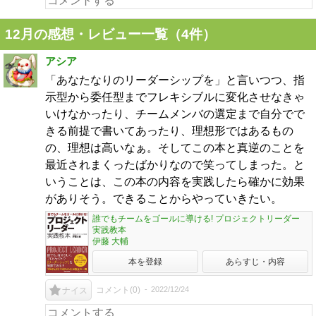
12月の感想・レビュー一覧（4件）
アシア
「あなたなりのリーダーシップを」と言いつつ、指
示型から委任型までフレキシブルに変化させなきゃ
いけなかったり、チームメンバの選定まで自分でで
きる前提で書いてあったり、理想形ではあるもの
の、理想は高いなぁ。そしてこの本と真逆のことを
最近されまくったばかりなので笑ってしまった。と
いうことは、この本の内容を実践したら確かに効果
がありそう。できることからやっていきたい。
誰でもチームをゴールに導ける! プロジェクトリーダー
実践教本
伊藤 大輔
本を登録
あらすじ・内容
コメント(
0
)
2022/12/24
ナイス