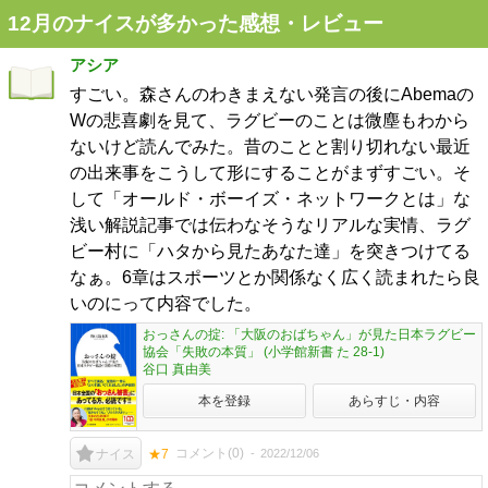
12月のナイスが多かった感想・レビュー
アシア
すごい。森さんのわきまえない発言の後にAbemaの
Wの悲喜劇を見て、ラグビーのことは微塵もわから
ないけど読んでみた。昔のことと割り切れない最近
の出来事をこうして形にすることがまずすごい。そ
して「オールド・ボーイズ・ネットワークとは」な
浅い解説記事では伝わなそうなリアルな実情、ラグ
ビー村に「ハタから見たあなた達」を突きつけてる
なぁ。6章はスポーツとか関係なく広く読まれたら良
いのにって内容でした。
おっさんの掟: 「大阪のおばちゃん」が見た日本ラグビー
協会「失敗の本質」 (小学館新書 た 28-1)
谷口 真由美
本を登録
あらすじ・内容
コメント(
0
)
2022/12/06
ナイス
★7