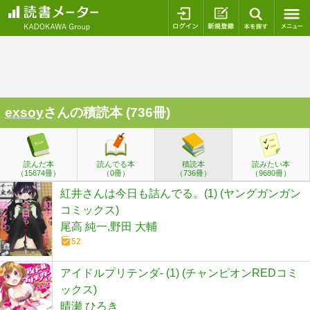
ログイン
新規登録
本を探
exsoy
さんの積読本 (736冊)
読んだ本
読んでる本
積読本
読みたい本
（15674冊）
（0冊）
（736冊）
（9680冊）
紅井さんは今日も詰んでる。(1) (ヤングガンガン
コミックス)
尾高 純一,野田 大輔
52
アイドルプリテンダ- (1) (チャンピオンREDコミ
ックス)
晴瀬 ひろき