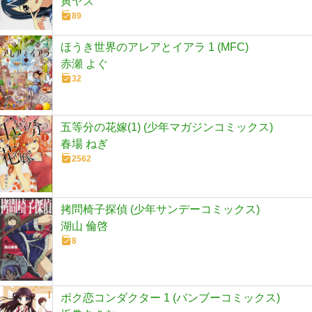
寅ヤス
89
ほうき世界のアレアとイアラ 1 (MFC)
赤瀬 よぐ
32
五等分の花嫁(1) (少年マガジンコミックス)
春場 ねぎ
2562
拷問椅子探偵 (少年サンデーコミックス)
湖山 倫啓
8
ボク恋コンダクター 1 (バンブーコミックス)