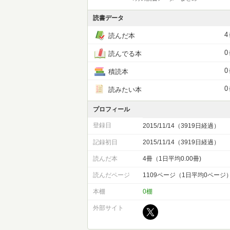
読書データ
4
読んだ本
0
読んでる本
0
積読本
0
読みたい本
プロフィール
登録日
2015/11/14（3919日経過）
記録初日
2015/11/14（3919日経過）
読んだ本
4冊（1日平均0.00冊)
読んだページ
1109ページ（1日平均0ページ
本棚
0棚
外部サイト