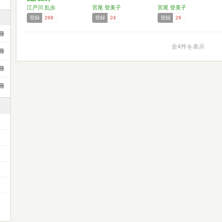
江戸川 乱歩
宮尾 登美子
宮尾 登美子
登録
268
登録
24
登録
26
冊
全4件を表示
冊
冊
冊
）