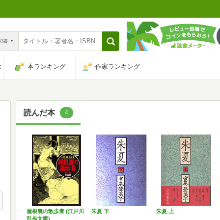
n和書
は
本ランキング
作家ランキング
読んだ本
4
屋根裏の散歩者 (江戸川
朱夏 下
朱夏 上
乱歩文庫)