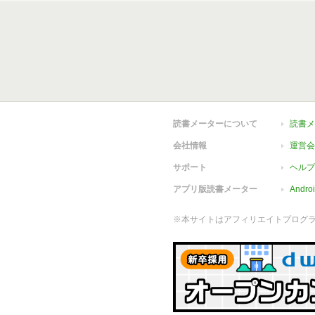
読書メーターについて
読書メ
会社情報
運営会
サポート
ヘルプ
アプリ版読書メーター
Andr
※本サイトはアフィリエイトプログ