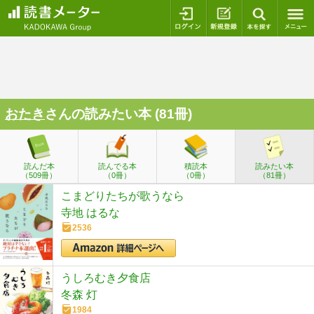
ログイン
新規登録
本を探
おたき
さんの読みたい本 (81冊)
読んだ本
読んでる本
積読本
読みたい本
（509冊）
（0冊）
（0冊）
（81冊）
こまどりたちが歌うなら
寺地 はるな
2536
うしろむき夕食店
冬森 灯
1984