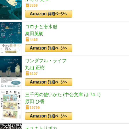
3369
コロナと潜水服
奥田英朗
4465
ワンダフル・ライフ
丸山 正樹
6107
三千円の使いかた (中公文庫 は 74-1)
原田 ひ香
19799
テスカトリポカ