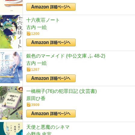
十六夜荘ノート
古内 一絵
1200
銀色のマーメイド (中公文庫 ふ 48-2)
古内 一絵
1267
一橋桐子(76)の犯罪日記 (文芸書)
原田ひ香
3909
天使と悪魔のシネマ
小野寺 史宜