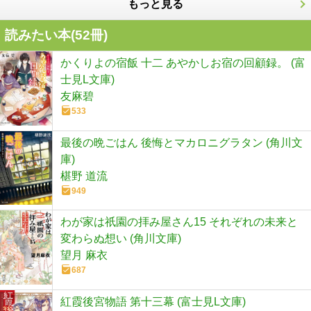
もっと見る
読みたい本(
52
冊)
かくりよの宿飯 十二 あやかしお宿の回顧録。 (富
士見L文庫)
友麻碧
533
最後の晩ごはん 後悔とマカロニグラタン (角川文
庫)
椹野 道流
949
わが家は祇園の拝み屋さん15 それぞれの未来と
変わらぬ想い (角川文庫)
望月 麻衣
687
紅霞後宮物語 第十三幕 (富士見L文庫)