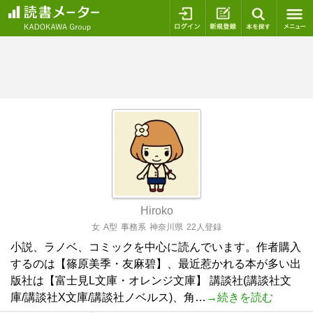
ログイン
新規登録
本を探
Hiroko
女
A型
事務系
神奈川県
22人登録
小説、ラノベ、コミックを中心に読んでいます。作者購入
するのは【篠原美季・友麻碧】、最近惹かれる本が多い出
版社は【富士見L文庫・オレンジ文庫】 講談社(講談社文
庫/講談社X文庫/講談社ノベルス)、角…
→続きを読む