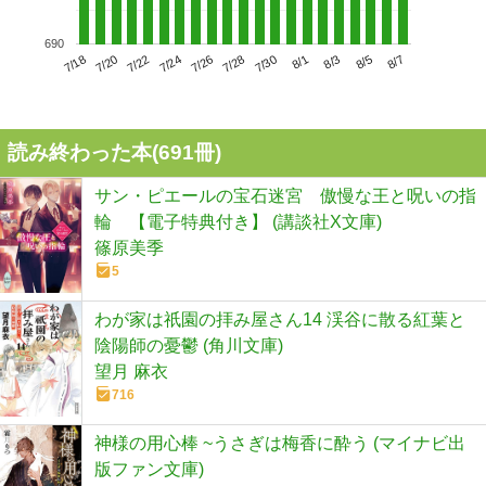
690
7/22
7/28
8/3
7/18
7/24
7/30
8/5
7/20
7/26
8/1
8/7
読み終わった本(
691
冊)
サン・ピエールの宝石迷宮 傲慢な王と呪いの指
輪 【電子特典付き】 (講談社X文庫)
篠原美季
5
わが家は祇園の拝み屋さん14 渓谷に散る紅葉と
陰陽師の憂鬱 (角川文庫)
望月 麻衣
716
神様の用心棒 ~うさぎは梅香に酔う (マイナビ出
版ファン文庫)