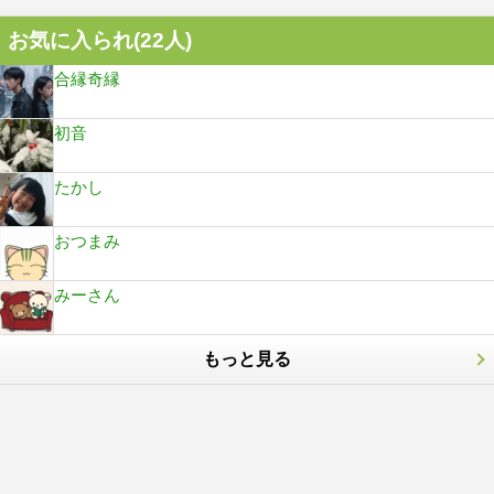
お気に入られ(
22
人)
合縁奇縁
初音
たかし
おつまみ
みーさん
もっと見る