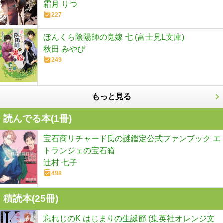
霜月 りつ
227
ぼんくら陰陽師の鬼嫁 七 (富士見L文庫)
秋田 みやび
249
もっと見る
読んでる本(
1
冊)
宝石商リチャード氏の謎鑑定公式ファンブック エ
トランジェの宝石箱
辻村 七子
498
積読本(
25
冊)
忘れじのK はじまりの生誕節 (集英社オレンジ文