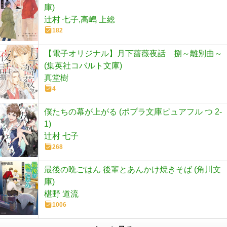
庫)
辻村 七子,高嶋 上総
182
【電子オリジナル】月下薔薇夜話 捌～離別曲～
(集英社コバルト文庫)
真堂樹
4
僕たちの幕が上がる (ポプラ文庫ピュアフル つ 2-
1)
辻村 七子
268
最後の晩ごはん 後輩とあんかけ焼きそば (角川文
庫)
椹野 道流
1006