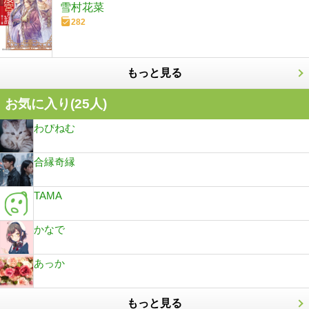
雪村花菜
282
もっと見る
お気に入り(
25
人)
わぴねむ
合縁奇縁
TAMA
かなで
あっか
もっと見る