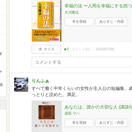
幸福の法 ー人間を幸福にする四
大川隆法
本を登録
あらすじ・内容
ナイス
★5
コメント(
0
)
2024/07/06
す
、
ャ
りんふぁ
福
すべて働く中年くらいの女性が主人公の短編集。
っとりと読めた。満足。
あなたは、誰かの大切な人 (講談社文庫
原田 マハ
本を登録
あらすじ・内容