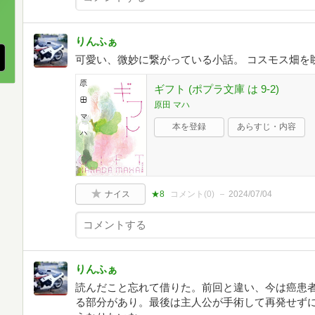
、
りんふぁ
可愛い、微妙に繋がっている小話。 コスモス畑を
ギフト (ポプラ文庫 は 9-2)
原田 マハ
本を登録
あらすじ・内容
ナイス
★8
コメント(
0
)
2024/07/04
りんふぁ
読んだこと忘れて借りた。前回と違い、今は癌患
る部分があり。最後は主人公が手術して再発せず