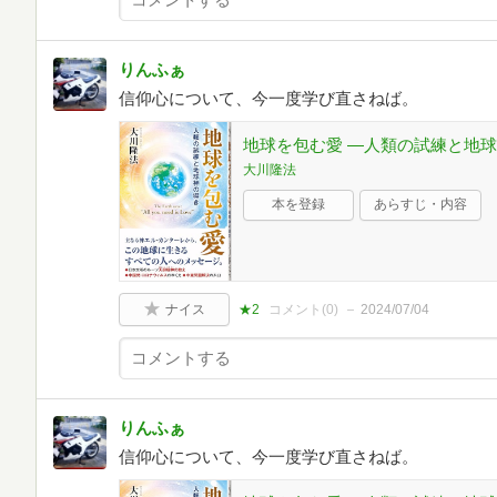
りんふぁ
信仰心について、今一度学び直さねば。
地球を包む愛 ―人類の試練と地
大川隆法
本を登録
あらすじ・内容
ナイス
★2
コメント(
0
)
2024/07/04
りんふぁ
信仰心について、今一度学び直さねば。