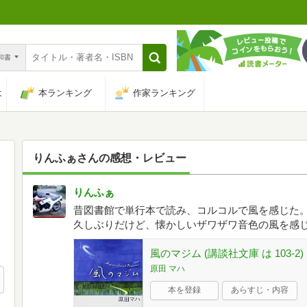
n和書
は
本ランキング
作家ランキング
りんふぁ
さんの感想・レビュー
りんふぁ
昔図書館で単行本で読み、コルコルで風を感じた
久しぶりだけど、懐かしいザワザワ音色の風を感
風のマジム (講談社文庫 は 103-2)
原田 マハ
本を登録
あらすじ・内容