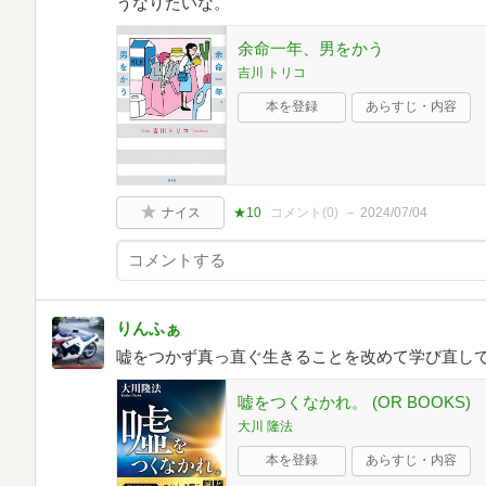
うなりたいな。
余命一年、男をかう
吉川 トリコ
本を登録
あらすじ・内容
ナイス
★10
コメント(
0
)
2024/07/04
りんふぁ
嘘をつかず真っ直ぐ生きることを改めて学び直し
嘘をつくなかれ。 (OR BOOKS)
大川 隆法
本を登録
あらすじ・内容