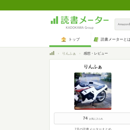
Amazo
トップ
読書メーターと
トップ
りんふぁ
感想・レビュー
りんふぁ
74
お気に入られ
7月の読書メーターまとめ