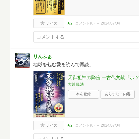
ナイス
★2
コメント(
0
)
2024/07/04
りんふぁ
地球を包む愛を読んで再読。
天御祖神の降臨 ―古代文献『ホ
大川 隆法
本を登録
あらすじ・内容
ナイス
★2
コメント(
0
)
2024/07/04