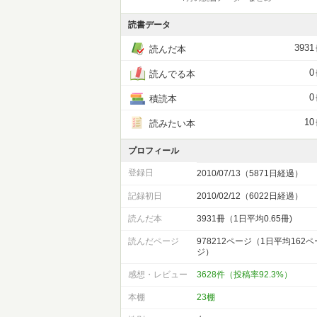
読書データ
3931
読んだ本
0
読んでる本
0
積読本
10
読みたい本
プロフィール
登録日
2010/07/13（5871日経過）
記録初日
2010/02/12（6022日経過）
読んだ本
3931冊（1日平均0.65冊)
読んだページ
978212ページ（1日平均162ペ
ジ）
感想・レビュー
3628件（投稿率92.3%）
本棚
23棚