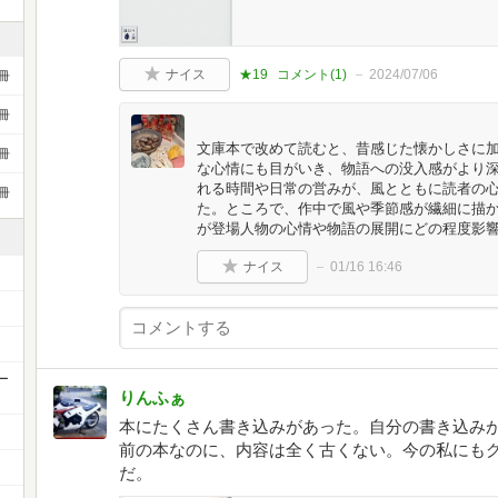
ナイス
★19
コメント(
1
)
2024/07/06
冊
冊
文庫本で改めて読むと、昔感じた懐かしさに
冊
な心情にも目がいき、物語への没入感がより
れる時間や日常の営みが、風とともに読者の
冊
た。ところで、作中で風や季節感が繊細に描
が登場人物の心情や物語の展開にどの程度影
ナイス
01/16 16:46
ー
りんふぁ
本にたくさん書き込みがあった。自分の書き込みが
前の本なのに、内容は全く古くない。今の私にも
だ。