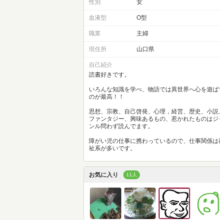
性別
女
血液型
O型
職業
主婦
現住所
山口県
自己紹介
読書好きです。
いろんな知識を学べ、物語では異世界へ心を遊ば
のが最高！！
思想、宗教、自己啓発、心理，経営、歴史、小説
ファンタジー、興味あるもの、惹かれたものはジ
ンル問わず読んでます。
障がい児の仕事に携わっているので、仕事関係は
祉系が多いです。
お気に入り
11人