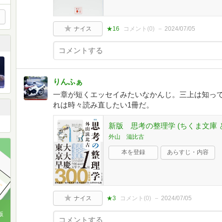
ナイス
★16
コメント(
0
)
2024/07/05
りんふぁ
一章が短くエッセイみたいなかんじ。三上は知っ
れは時々読み直したい1冊だ。
新版 思考の整理学 (ちくま文庫 と-
外山 滋比古
本を登録
あらすじ・内容
ナイス
★3
コメント(
0
)
2024/07/05
版