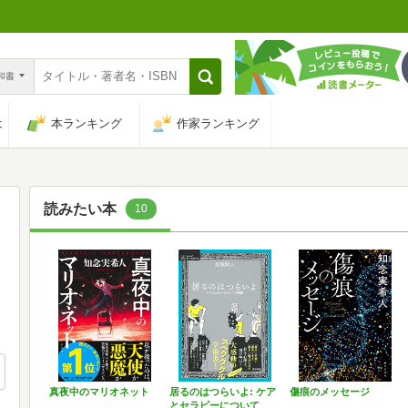
n和書
は
本ランキング
作家ランキング
読みたい本
10
真夜中のマリオネット
居るのはつらいよ: ケア
傷痕のメッセージ
とセラピーについて