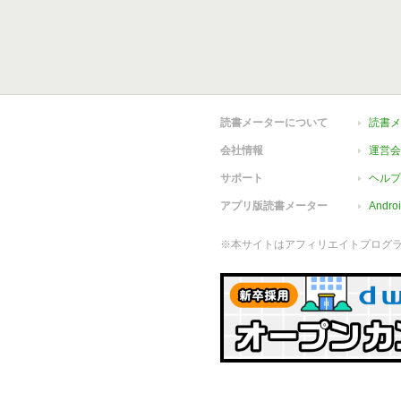
読書メーターについて
読書メ
会社情報
運営会
サポート
ヘルプ
アプリ版読書メーター
Andr
※本サイトはアフィリエイトプログ