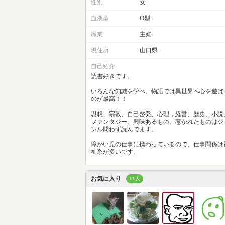
性別
女
血液型
O型
職業
主婦
現住所
山口県
自己紹介
読書好きです。
いろんな知識を学べ、物語では異世界へ心を遊ば
のが最高！！
思想、宗教、自己啓発、心理，経営、歴史、小説
ファンタジー、興味あるもの、惹かれたものはジ
ンル問わず読んでます。
障がい児の仕事に携わっているので、仕事関係は
祉系が多いです。
お気に入り
11人