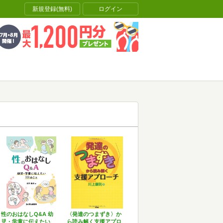
新規登録(無料)
ログイン
性のおはなしQ&A 幼
〈発達のつまずき〉か
児・学童に伝えたい
ら読み解く支援アプロ