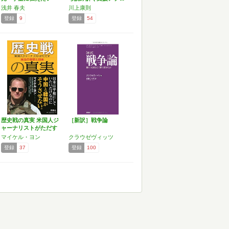
30…
ーチ
浅井 春夫
川上康則
登録
9
登録
54
歴史戦の真実 米国人ジ
［新訳］戦争論
ャーナリストがただす
本…
マイケル・ヨン
クラウゼヴィッツ
登録
37
登録
100