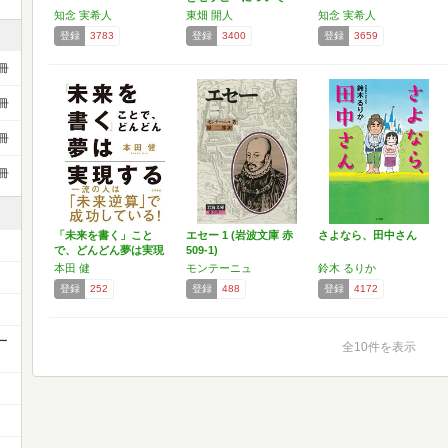
の…
知念 実希人
東畑 開人
知念 実希人
登録
3783
登録
3400
登録
3659
冊
冊
冊
冊
「未来を書く」こと
エセー 1 (岩波文庫 赤
さよなら、田中さん
で、どんどん夢は実現
509-1)
する
本田 健
モンテーニュ
鈴木 るりか
登録
252
登録
488
登録
4172
ー
全10件を表示