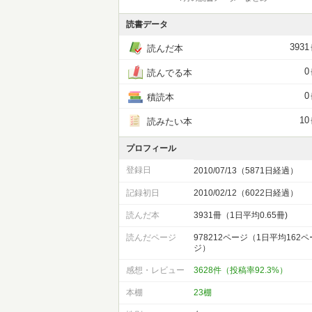
読書データ
3931
読んだ本
0
読んでる本
0
積読本
10
読みたい本
プロフィール
登録日
2010/07/13（5871日経過）
記録初日
2010/02/12（6022日経過）
読んだ本
3931冊（1日平均0.65冊)
読んだページ
978212ページ（1日平均162ペ
ジ）
感想・レビュー
3628件（投稿率92.3%）
本棚
23棚