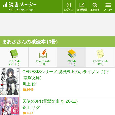
ログイン
新規登録
本を探
まあさ
さんの積読本 (3冊)
読んだ本
読んでる本
積読本
読みたい本
（776冊）
（5冊）
（3冊）
（42冊）
GENESISシリーズ 境界線上のホライゾン (1)下
(電撃文庫)
川上 稔
2649
天使の3P! (電撃文庫 あ 28-11)
蒼山 サグ
1186