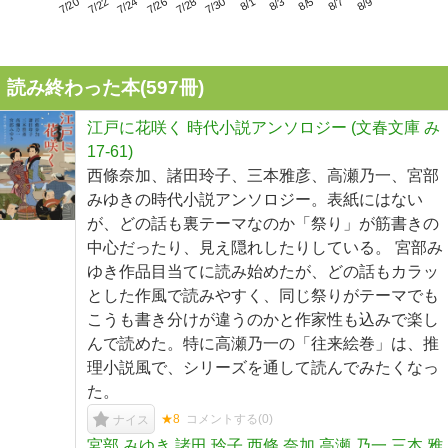
7/24
7/30
8/5
7/20
7/26
8/1
8/7
7/22
7/28
8/3
8/9
読み終わった本(
597
冊)
江戸に花咲く 時代小説アンソロジー (文春文庫 み
17-61)
西條奈加、諸田玲子、三本雅彦、高瀬乃一、宮部
みゆきの時代小説アンソロジー。表紙にはない
が、どの話も裏テーマなのか「祭り」が筋書きの
中心だったり、見え隠れしたりしている。 宮部み
ゆき作品目当てに読み始めたが、どの話もカラッ
とした作風で読みやすく、同じ祭りがテーマでも
こうも書き分けが違うのかと作家性も込みで楽し
んで読めた。特に高瀬乃一の「往来絵巻」は、推
理小説風で、シリーズを通して読んでみたくなっ
た。
★8
コメントする(
0
)
ナイス
宮部 みゆき,諸田 玲子,西條 奈加,高瀬 乃一,三本 雅