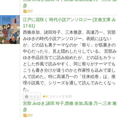
彦
257
江戸に花咲く 時代小説アンソロジー (文春文庫 み
17-61)
西條奈加、諸田玲子、三本雅彦、高瀬乃一、宮部
みゆきの時代小説アンソロジー。表紙にはない
が、どの話も裏テーマなのか「祭り」が筋書きの
中心だったり、見え隠れしたりしている。 宮部み
ゆき作品目当てに読み始めたが、どの話もカラッ
とした作風で読みやすく、同じ祭りがテーマでも
こうも書き分けが違うのかと作家性も込みで楽し
んで読めた。特に高瀬乃一の「往来絵巻」は、推
理小説風で、シリーズを通して読んでみたくなっ
た。
★4
コメントする(
0
)
ナイス
宮部 みゆき,諸田 玲子,西條 奈加,高瀬 乃一,三本 雅
彦
257