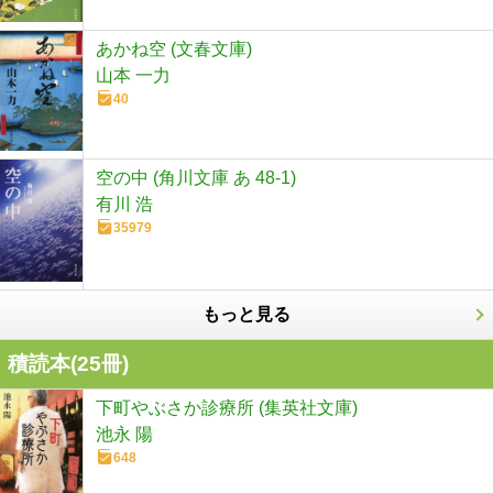
あかね空 (文春文庫)
山本 一力
40
空の中 (角川文庫 あ 48-1)
有川 浩
35979
もっと見る
積読本(
25
冊)
下町やぶさか診療所 (集英社文庫)
池永 陽
648