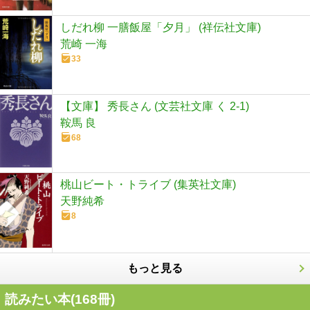
しだれ柳 一膳飯屋「夕月」 (祥伝社文庫)
荒崎 一海
33
【文庫】 秀長さん (文芸社文庫 く 2-1)
鞍馬 良
68
桃山ビート・トライブ (集英社文庫)
天野純希
8
もっと見る
読みたい本(
168
冊)