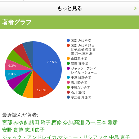
もっと見る
著者グラフ
宮部 みゆき(6)
宮部 みゆき,諸田
玲子,西條 奈加,高
瀬 乃一,三本 雅…
山口幸洋(1)
37.5%
安野 貴博(1)
6.3%
ジャック・アンド
レイカ,マシュー…
6.3%
中澤 日菜子(1)
志川節子(1)
中島たい子(1)
12.5%
石川 透(1)
宇江佐 真理(1)
最近読んだ著者:
宮部 みゆき,諸田 玲子,西條 奈加,高瀬 乃一,三本 雅彦
安野 貴博
志川節子
ジャック・アンドレイカ,マシュー・リシアック
中島 京子