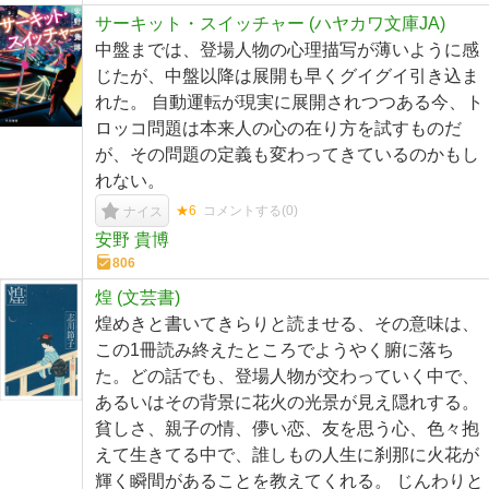
サーキット・スイッチャー (ハヤカワ文庫JA)
中盤までは、登場人物の心理描写が薄いように感
じたが、中盤以降は展開も早くグイグイ引き込ま
れた。 自動運転が現実に展開されつつある今、ト
ロッコ問題は本来人の心の在り方を試すものだ
が、その問題の定義も変わってきているのかもし
れない。
★6
コメントする(
0
)
ナイス
安野 貴博
806
煌 (文芸書)
煌めきと書いてきらりと読ませる、その意味は、
この1冊読み終えたところでようやく腑に落ち
た。どの話でも、登場人物が交わっていく中で、
あるいはその背景に花火の光景が見え隠れする。
貧しさ、親子の情、儚い恋、友を思う心、色々抱
えて生きてる中で、誰しもの人生に刹那に火花が
輝く瞬間があることを教えてくれる。 じんわりと