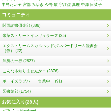
中島たい子
宮部 みゆき
今野 敏
宇江佐 真理
中澤 日菜子
コミュニティ
関西読書倶楽部 (386)
米菓ストリートイレギュラーズ (25)
エクストリームスカルヘッドボンバードリーム読書会
（仮） (22)
渾身の一行 (2827)
こんな本知りませんか？ (2876)
ボーイズラブバー 営業中！ (91)
図書館部 (1754)
お気に入り(
28
人)
Aya Murakami