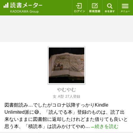
ログイン
新規登録
本を探
やむやむ
女
A型
27人登録
図書館読み…でしたがコロナ以降すっかりKindle
Unlimited派に😅。「読んでる本」登録のものは、読了出
来ないままに図書館に返却したけれどまた借りても良いと
思う本、「積読本」は読みかけてやめ…
→続きを読む