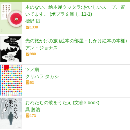
本のない、絵本屋クッタラ: おいしいスープ、置
いてます。 (ポプラ文庫 し 11-1)
標野 凪
1338
光の旅かげの旅 (絵本の部屋・しかけ絵本の本棚)
アン・ジョナス
980
ツノ病
クリハラ タカシ
53
おれたちの歌をうたえ (文春e-book)
呉 勝浩
173