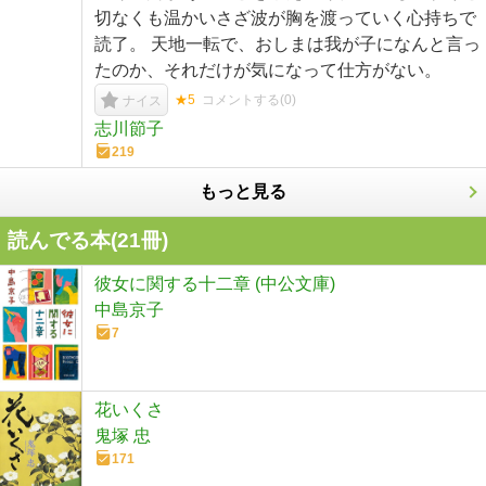
切なくも温かいさざ波が胸を渡っていく心持ちで
読了。 天地一転で、おしまは我が子になんと言っ
たのか、それだけが気になって仕方がない。
★5
コメントする(
0
)
ナイス
志川節子
219
もっと見る
読んでる本(
21
冊)
彼女に関する十二章 (中公文庫)
中島京子
7
花いくさ
鬼塚 忠
171