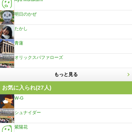
明日のかぜ
たかし
青蓮
オリックスバファローズ
もっと見る
お気に入られ(
27
人)
W-G
シュナイダー
紫陽花