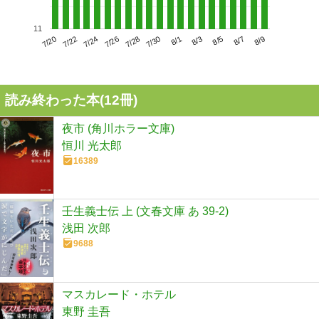
11
7/24
7/30
8/5
7/20
7/26
8/1
8/7
7/22
7/28
8/3
8/9
読み終わった本(
12
冊)
夜市 (角川ホラー文庫)
恒川 光太郎
16389
壬生義士伝 上 (文春文庫 あ 39-2)
浅田 次郎
9688
マスカレード・ホテル
東野 圭吾