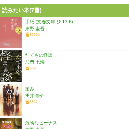
読みたい本(
7
冊)
手紙 (文春文庫 ひ 13-6)
東野 圭吾
53204
たてもの怪談
加門 七海
859
望み
雫井 脩介
5532
危険なビーナス