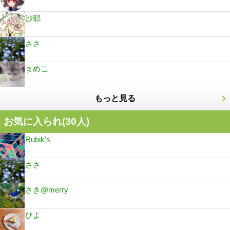
沙耶
ささ
まめこ
もっと見る
お気に入られ(
30
人)
Rubik's
ささ
さき@merry
ひよ