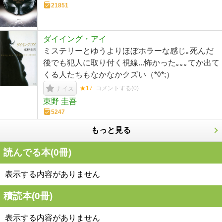
21851
ダイイング・アイ
ミステリーとゆうよりほぼホラーな感じ｡死んだ
後でも犯人に取り付く視線...怖かった｡｡｡てか出て
くる人たちもなかなかクズい（*◊*;）
★17
コメントする(
0
)
ナイス
東野 圭吾
5247
もっと見る
読んでる本(
0
冊)
表示する内容がありません
積読本(
0
冊)
表示する内容がありません