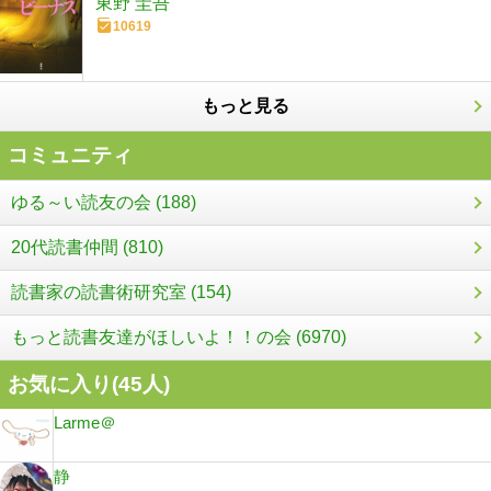
東野 圭吾
10619
もっと見る
コミュニティ
ゆる～い読友の会 (188)
20代読書仲間 (810)
読書家の読書術研究室 (154)
もっと読書友達がほしいよ！！の会 (6970)
お気に入り(
45
人)
Larme＠
静