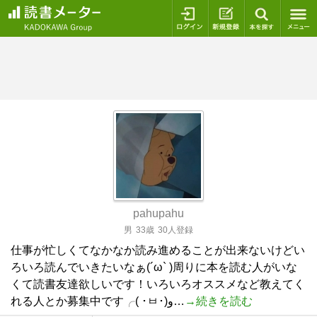
ログイン
新規登録
本を探
pahupahu
男
33歳
30人登録
仕事が忙しくてなかなか読み進めることが出来ないけどい
ろいろ読んでいきたいなぁ(´ω` )周りに本を読む人がいな
くて読書友達欲しいです！いろいろオススメなど教えてく
れる人とか募集中です╭( ･ㅂ･)و…
→続きを読む