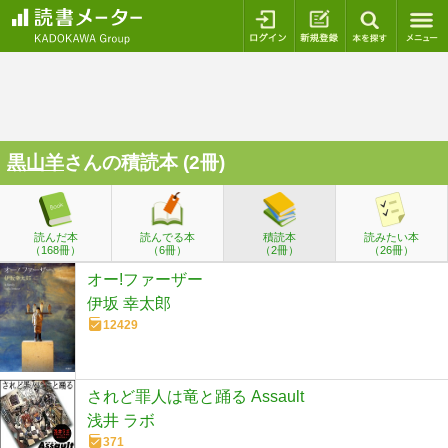
ログイン
新規登録
本を探
黒山羊
さんの積読本 (2冊)
読んだ本
読んでる本
積読本
読みたい本
（168冊）
（6冊）
（2冊）
（26冊）
オー!ファーザー
伊坂 幸太郎
12429
されど罪人は竜と踊る Assault
浅井 ラボ
371