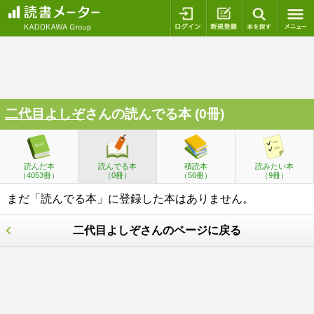
ログイン
新規登録
本を探
二代目よしぞ
さんの読んでる本 (0冊)
読んだ本
読んでる本
積読本
読みたい本
（4053冊）
（0冊）
（56冊）
（9冊）
まだ「読んでる本」に登録した本はありません。
二代目よしぞさんのページに戻る