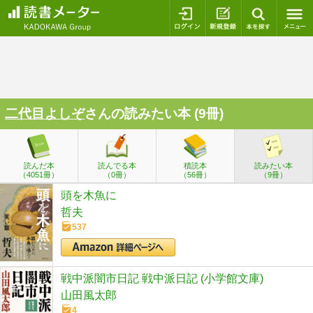
ログイン
新規登録
本を探
二代目よしぞ
さんの読みたい本 (9冊)
読んだ本
読んでる本
積読本
読みたい本
（4051冊）
（0冊）
（56冊）
（9冊）
頭を木魚に
哲夫
537
戦中派闇市日記 戦中派日記 (小学館文庫)
山田風太郎
4