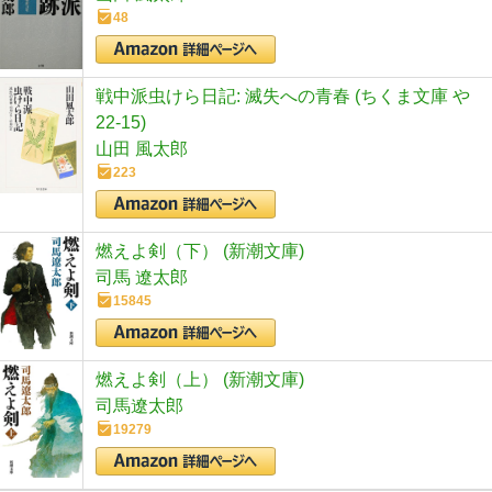
48
戦中派虫けら日記: 滅失への青春 (ちくま文庫 や
22-15)
山田 風太郎
223
燃えよ剣（下） (新潮文庫)
司馬 遼太郎
15845
燃えよ剣（上） (新潮文庫)
司馬遼太郎
19279