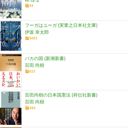
54
フーガはユーガ (実業之日本社文庫)
伊坂 幸太郎
5001
バカの国 (新潮新書)
百田 尚樹
622
百田尚樹の日本国憲法 (祥伝社新書)
百田 尚樹
494