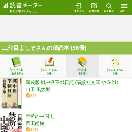
ログイン
新規登録
本を探
二代目よしぞ
さんの積読本 (56冊)
読んだ本
読んでる本
積読本
読みたい本
（4053冊）
（0冊）
（56冊）
（9冊）
新装版 戦中派不戦日記 (講談社文庫 や 5-21)
山田 風太郎
646
禁断の中国史
百田尚樹
1011