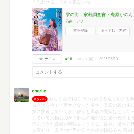
う思わせる。でも人気ないね。
雫の街：家裁調査官・庵原かのん (新
乃南 アサ
本を登録
あらすじ・内容
ナイス
★18
コメント(
0
)
2026/06/10
charlie
新しく金烏代についた凪彦を巡り始まる
ネタバレ
る立場を捨てて落女となった澄生。登殿の義の主役
第に接近していくが、彼女と凪彦の関係はどうな
している人物なのか？肝心の儀の方は第一巻のよ
読んできた読者の興味をくすぐる。終盤、澄生と
が変わり、現代の世界や日本の政治情勢等を 風刺