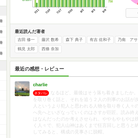
758
7/21
7/24
7/27
7/30
8/2
8/5
8/8
冊
最近読んだ著者
冊
吉田 修一
藤沢 数希
森下 典子
有吉 佐和子
乃南 アサ
冊
鶴見 太郎
西條 奈加
冊
最近の感想・レビュー
charlie
なるほど、最後はそう落ち着きましたか。
ネタバレ
を取り巻く話と、それを追う２人の刑事のお話が
ー
人というより犯人と思われる人物を取り巻く人々
へ先へといざなっていくのはさすが巨匠。読み終
はなんだったのか考えさせられ、ややもやもやは
く人々で、犯人山神はあくまで狂言回しと思うと
してみると、構成の見事さに脱帽。