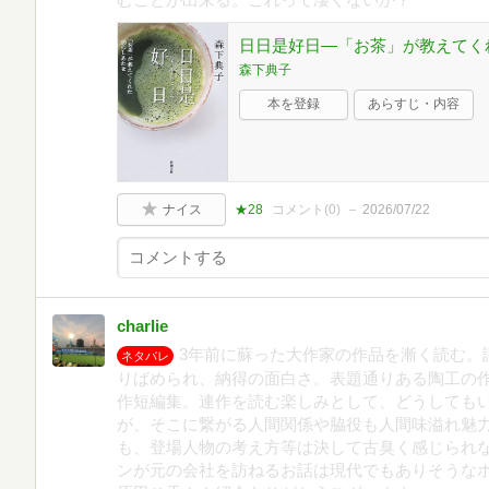
日日是好日―「お茶」が教えてく
森下典子
本を登録
あらすじ・内容
ナイス
★28
コメント(
0
)
2026/07/22
charlie
3年前に蘇った大作家の作品を漸く読む。
ネタバレ
りばめられ、納得の面白さ。表題通りある陶工の
作短編集。連作を読む楽しみとして、どうしても
が、そこに繋がる人間関係や脇役も人間味溢れ魅
も、登場人物の考え方等は決して古臭く感じられ
ンが元の会社を訪ねるお話は現代でもありそうな