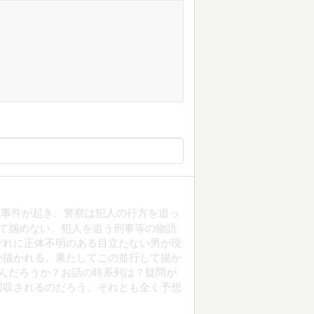
人事件が起き、警察は犯人の行方を追っ
て掴めない。犯人を追う刑事等の物語
ぞれに正体不明のある目立たない男が現
が描かれる。果たしてこの並行して描か
んだろうか？お話の時系列は？疑問が
回収されるのだろう。それとも全く予想