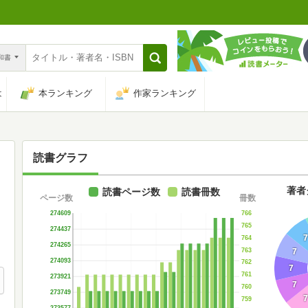
n和書
は
本ランキング
作家ランキング
読書グラフ
著者
読書ページ数
読書冊数
ページ数
冊数
766
274609
765
274437
7
764
274265
763
7
274093
762
7
761
273921
7
760
273749
7
759
273577