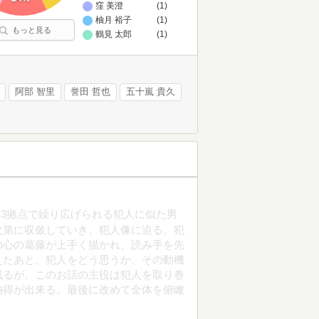
窪 美澄
(1)
柚月 裕子
(1)
もっと見る
鶴見 太郎
(1)
阿部 智里
誉田 哲也
五十嵐 貴久
3拠点で繰り広げられる犯人に似た男
次第に収斂していき、犯人像に迫る。犯
の心の葛藤が上手く描かれ、読み手を先
えたあと、犯人をどう思うか、その動機
残るが、このお話の主役は犯人を取り巻
納得が出来る。最後に改めて全体を俯瞰