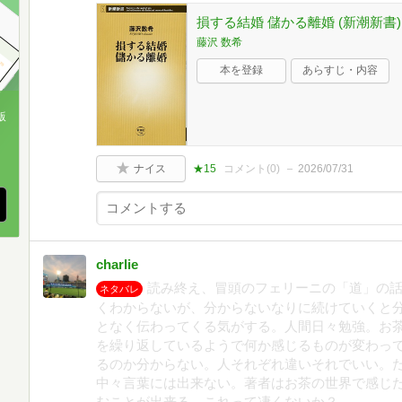
損する結婚 儲かる離婚 (新潮新書)
藤沢 数希
本を登録
あらすじ・内容
版
、
ナイス
★15
コメント(
0
)
2026/07/31
charlie
読み終え、冒頭のフェリーニの「道」の
ネタバレ
くわからないが、分からないなりに続けていくと
となく伝わってくる気がする。人間日々勉強。お
を繰り返しているようで何か感じるものが変わっ
るのか分からない。人それぞれ違いそれでいい。
中々言葉には出来ない。著者はお茶の世界で感じ
むことが出来る。これって凄くないか？