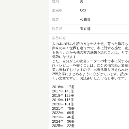
性別
男
血液型
O型
職業
公務員
現住所
東京都
自己紹介
人の本の好みや読み方は十人十色。育った環境も
興味の向く世界も違うので、本に対する感想・意
も色々。だから他の方の感想を読むことは、とて
勉強になります。
また、自分がこの読書メーターの中で本に関する
想・レビューを書くことは、自分の備忘録と文章
業も兼ねておりますので、出来る限り与えられた
255文字にまとめるように心がけています。読み
くい文章ですが、お読みいただけると幸いです。
2016年 17冊
2017年 143冊
2018年 122冊
2019年 116冊
2020年 101冊
2021年 78冊
2022年 69冊
2023年 46冊
2024年 36冊
2025年 22冊