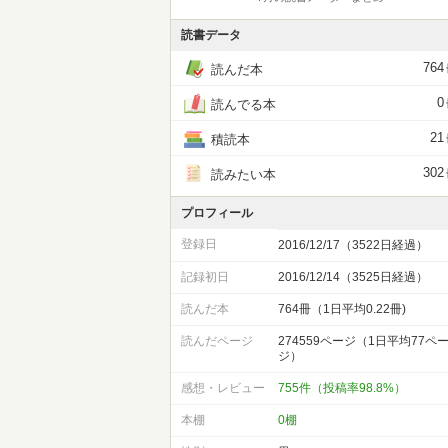
読書データ
764
読んだ本
0
読んでる本
21
積読本
302
読みたい本
プロフィール
登録日
2016/12/17（3522日経過）
記録初日
2016/12/14（3525日経過）
読んだ本
764冊（1日平均0.22冊)
読んだページ
274559ページ（1日平均77ペ
ジ）
感想・レビュー
755件（投稿率98.8%）
本棚
0棚