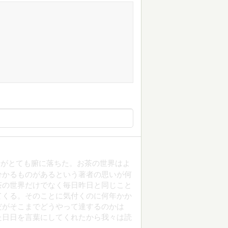
話がとても腑に落ちた。お茶の世界はよ
分かるものがあるという著者の思いが何
茶の世界だけでなく毎日昨日と同じこと
てくる。そのことに気付くのに何年かか
だがそこまでどうやって達するのかは
た日日を言葉にしてくれたから我々は読