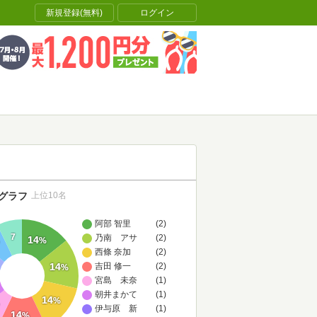
新規登録(無料)
ログイン
グラフ
上位10名
阿部 智里
(2)
7
乃南 アサ
(2)
14
%
西條 奈加
(2)
14
吉田 修一
(2)
%
宮島 未奈
(1)
朝井まかて
(1)
14
%
伊与原 新
(1)
14
%