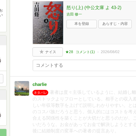
怒り(上) (中公文庫 よ 43-2)
お
吉田 修一
い
本を登録
あらすじ・内容
ナイス
★28
コメント(
1
)
2026/08/02
charlie
著者は度々主張しているように、結婚し
ネタバレ
のストックよりフローとしている。相手との収入
しい年収等数字を上げて説明しわかりやすい。と
のコスパ族だろうと思う。個人的にはコストを考
合える関係性を築くことが大切だと思うのだが、
いだろうな。お金があってお金で解決しようとす
後に結婚制度の変革への著者の提言あり。