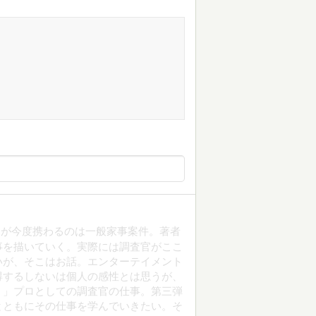
んが今度携わるのは一般家事案件。著者
事を描いていく。実際には調査官がここ
いが、そこはお話。エンターテイメント
得するしないは個人の感性とは思うが、
く」プロとしての調査官の仕事。第三弾
とともにその仕事を学んでいきたい。そ