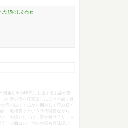
れた15のしあわせ
評判通り今の時代にも通ずるお話が散
作った青い壺を狂言回しに次々と続く連
いつ壺が出てくるかを期待して読み続く
力的。戦後直ぐという時代背景ながら
ない。お話としては、定年後サラリーマ
ホラーで面白い。他のお話も興味深い。