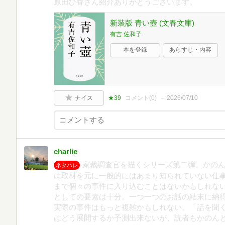
原田ひ香さん紹介ありがとうございます。
新装版 青い壺 (文春文庫)
有吉 佐和子
本を登録
あらすじ・内容
ナイス
★39
コメント(
0
)
2026/07/10
charlie
家裁調査官を描くシリーズ第二弾。かの
ネタバレ
は取材を元に一般的にはあまり知られていない仕
まで個々の事件に入り込むことはないかもしれな
としての要素は十分。一つ一つのお話の結末に納
実際の事件はもっと複雑かもしれない。「話を聞
はどう展開するか予測出来ないが、読者もかのん