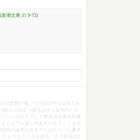
潮文庫 の 9-72)
再びの登殿の儀。だが話の中心は女であ
4姫より目立つ彼女は今上金烏代と次
っていくのか？そして彼女は読者が想像
うなどんでん返しがあるのか？ここまで
博陸候の論争は今までとはちょっと趣き
したようなところもある。さて残るは2