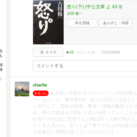
怒り(下) (中公文庫 よ 43-3)
吉田 修一
本を登録
あらすじ・内容
、
見
ナイス
★26
コメント(
0
)
2026/08/06
も
感
修
に
charlie
ある若い夫婦をターゲットにした凶悪殺
ネタバレ
ているという。事件後1年、犯人の足取りは杳とし
と並行して、房総の漁港・東京・沖縄の離島それ
れ、周りの者達との関わり合いを持っていくこと
れる3つのお話に登場する人物は同一人物で犯人な
たくさん浮かぶ。恐らくは下巻でそれらの伏線は
も出来ない展開が待っているのだろうか？