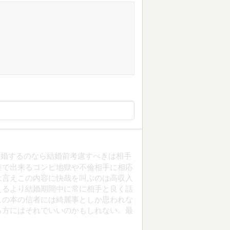
離婚するのなら結婚前考慮すべきは相手
差で出来るコンピ地獄や不倫相手に相応
は言えこの内容に快哉を叫ぶのは高収入
えるより結婚期間中に常に相手と良く話
この本の信者には綺麗事としか思われな
る方にはそれでいいのかもしれない。最