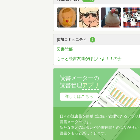
参加コミュニティ
2
図書館部
もっと読書友達がほしいよ！！の会
読書メーターの
読書管理
アプリ
詳しくはこちら
日々の読書量を簡単に記録・管理できるアプリ
読書メーターです。
新たな本との出会いや読書仲間とのつながりが
読書をもっと楽しくします。