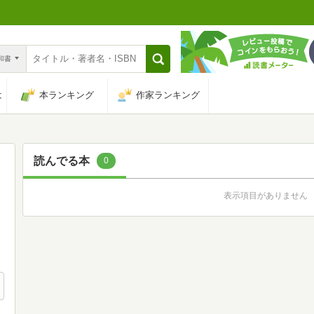
n和書
は
本ランキング
作家ランキング
読んでる本
0
表示項目がありません