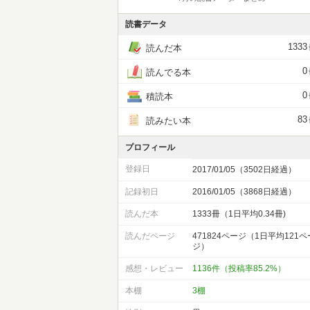
読書データ
1333
読んだ本
0
読んでる本
0
積読本
83
読みたい本
プロフィール
登録日
2017/01/05（3502日経過）
記録初日
2016/01/05（3868日経過）
読んだ本
1333冊（1日平均0.34冊)
読んだページ
471824ページ（1日平均121ペ
ジ）
感想・レビュー
1136件（投稿率85.2%）
本棚
3棚