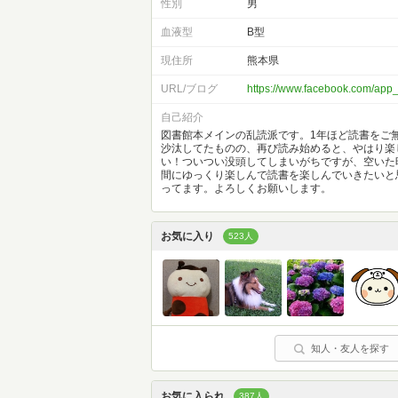
性別
男
血液型
B型
現住所
熊本県
URL/ブログ
https://www.facebook.com/ap
自己紹介
図書館本メインの乱読派です。1年ほど読書をご
沙汰してたものの、再び読み始めると、やはり楽
い！ついつい没頭してしまいがちですが、空いた
間にゆっくり楽しんで読書を楽しんでいきたいと
ってます。よろしくお願いします。
お気に入り
523人
知人・友人を探す
お気に入られ
387人