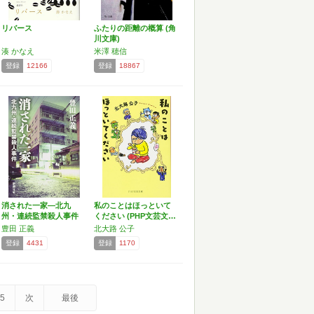
リバース
ふたりの距離の概算 (角
川文庫)
湊 かなえ
米澤 穂信
登録
12166
登録
18867
消された一家―北九
私のことはほっといて
州・連続監禁殺人事件
ください (PHP文芸文…
(新…
豊田 正義
北大路 公子
登録
4431
登録
1170
5
次
最後