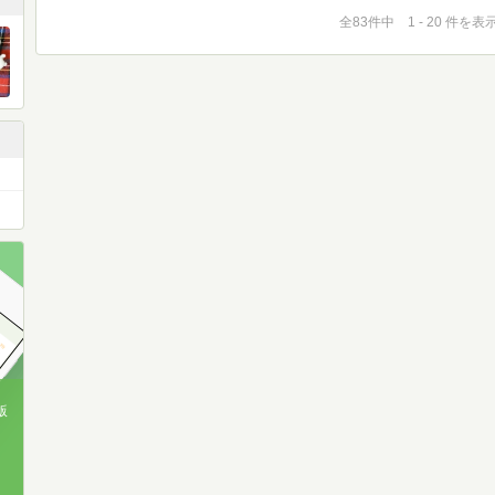
全83件中 1 - 20 件を表
版
、