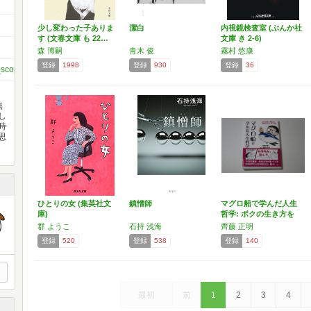
少し変わった子ありま
潔白
内視鏡検査室 (ぶんか社
す (文春文庫 も 22…
文庫 き 2-6)
森 博嗣
青木 俊
霧村 悠康
登録
1998
登録
930
登録
36
p_scoped_user_id/960037534132452/
無
し
時
思
ひとりの女 (集英社文
鎮憎師
マグロ船で学んだ人生
庫)
哲学: ボクの生き方を
変…
群 ようこ
石持 浅海
齊藤 正明
登録
520
登録
538
登録
140
最初
前
1
2
3
4