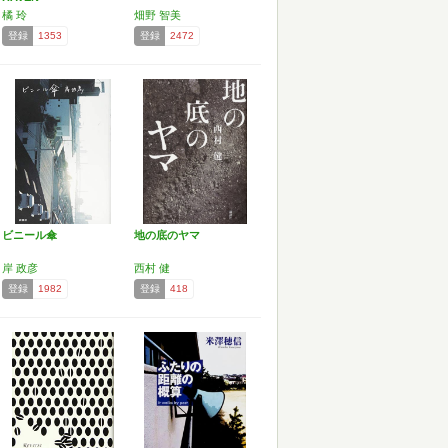
橘 玲
畑野 智美
登録
1353
登録
2472
ビニール傘
地の底のヤマ
岸 政彦
西村 健
登録
1982
登録
418