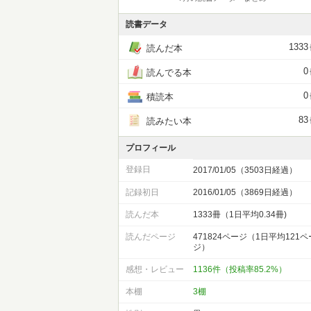
読書データ
1333
読んだ本
0
読んでる本
0
積読本
83
読みたい本
プロフィール
登録日
2017/01/05（3503日経過）
記録初日
2016/01/05（3869日経過）
読んだ本
1333冊（1日平均0.34冊)
読んだページ
471824ページ（1日平均121ペ
ジ）
感想・レビュー
1136件（投稿率85.2%）
本棚
3棚