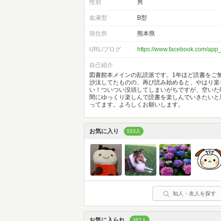
性別
男
血液型
B型
現住所
熊本県
URL/ブログ
https://www.facebook.com/ap
自己紹介
図書館本メインの乱読派です。1年ほど読書をご
沙汰してたものの、再び読み始めると、やはり楽
い！ついつい没頭してしまいがちですが、空いた
間にゆっくり楽しんで読書を楽しんでいきたいと
ってます。よろしくお願いします。
お気に入り
523人
知人・友人を探す
お気に入られ
387人