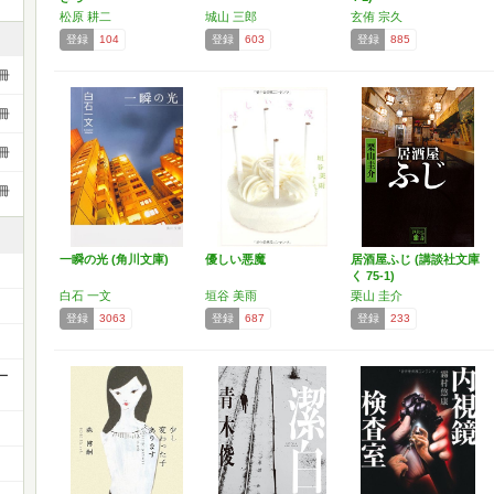
松原 耕二
城山 三郎
玄侑 宗久
登録
104
登録
603
登録
885
冊
冊
冊
冊
一瞬の光 (角川文庫)
優しい悪魔
居酒屋ふじ (講談社文庫
く 75-1)
白石 一文
垣谷 美雨
栗山 圭介
登録
3063
登録
687
登録
233
ー