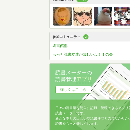
参加コミュニティ
2
図書館部
もっと読書友達がほしいよ！！の会
読書メーターの
読書管理
アプリ
詳しくはこちら
日々の読書量を簡単に記録・管理できるアプリ
読書メーターです。
新たな本との出会いや読書仲間とのつながりが
読書をもっと楽しくします。