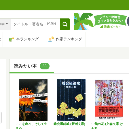
n和書
は
本ランキング
作家ランキング
読みたい本
83
ここを出ろ、そして生
総会屋錦城 (新潮文庫)
中陰の花 (文春文庫 け
きろ
4-1)