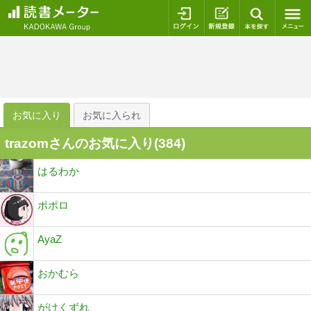
ログイン
新規登録
本を探
お気に入り
お気に入られ
trazomさんのお気に入り(
384
)
はるわか
ポポロ
AyaZ
おかむら
がけくずれ