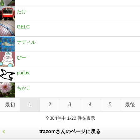
たけ
GELC
ナディル
ぴー
purjus
ちかこ
最初
1
2
3
4
5
最後
全384件中 1-20 件を表示
trazomさんのページに戻る