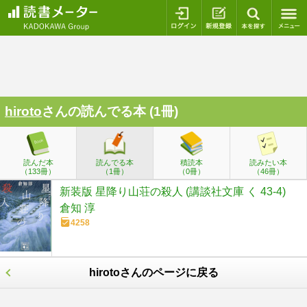
ログイン
新規登録
本を探
hiroto
さんの読んでる本 (1冊)
読んだ本
読んでる本
積読本
読みたい本
（133冊）
（1冊）
（0冊）
（46冊）
新装版 星降り山荘の殺人 (講談社文庫 く 43-4)
倉知 淳
4258
hirotoさんのページに戻る