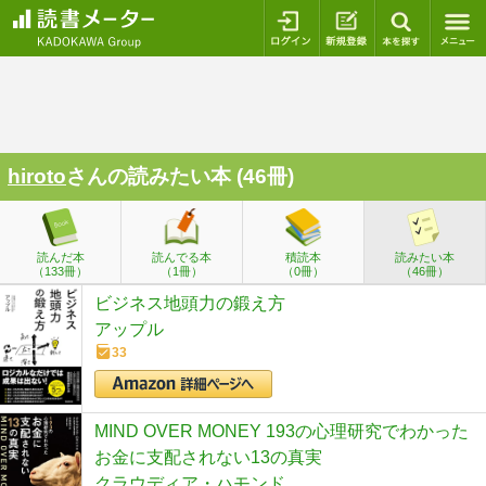
ログイン
新規登録
本を探
hiroto
さんの読みたい本 (46冊)
読んだ本
読んでる本
積読本
読みたい本
（133冊）
（1冊）
（0冊）
（46冊）
ビジネス地頭力の鍛え方
アップル
33
MIND OVER MONEY 193の心理研究でわかった
お金に支配されない13の真実
クラウディア・ハモンド