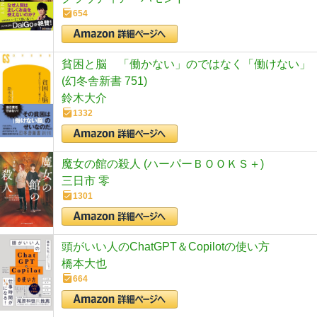
654
貧困と脳 「働かない」のではなく「働けない」
(幻冬舎新書 751)
鈴木大介
1332
魔女の館の殺人 (ハーパーＢＯＯＫＳ＋)
三日市 零
1301
頭がいい人のChatGPT＆Copilotの使い方
橋本大也
664