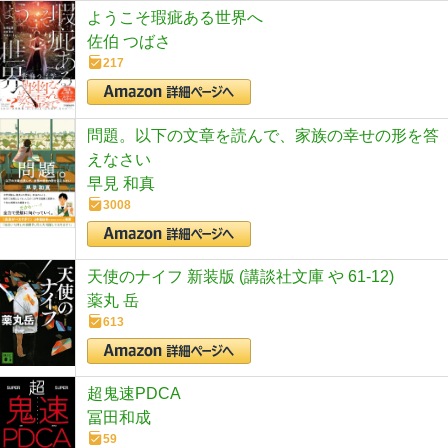
ようこそ瑕疵ある世界へ
佐伯 つばさ
217
問題。以下の文章を読んで、家族の幸せの形を答
えなさい
早見 和真
3008
天使のナイフ 新装版 (講談社文庫 や 61-12)
薬丸 岳
613
超鬼速PDCA
冨田和成
59