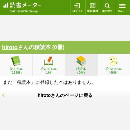
ログイン
新規登録
本を探
hiroto
さんの積読本 (0冊)
読んだ本
読んでる本
積読本
読みたい本
（133冊）
（1冊）
（0冊）
（46冊）
まだ「積読本」に登録した本はありません。
hirotoさんのページに戻る