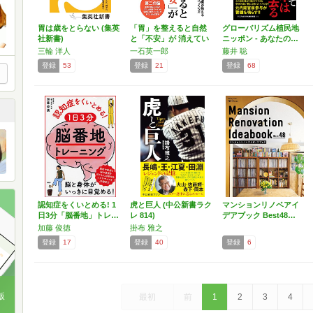
胃は歳をとらない (集英
「胃」を整えると自然
グローバリズム植民地
社新書)
と「不安」が 消えてい
ニッポン - あなたの…
く…
三輪 洋人
一石英一郎
藤井 聡
登録
53
登録
21
登録
68
認知症をくいとめる! 1
虎と巨人 (中公新書ラク
マンションリノベアイ
日3分「脳番地」トレ…
レ 814)
デアブック Best48…
加藤 俊徳
掛布 雅之
登録
17
登録
40
登録
6
版
最初
前
1
2
3
4