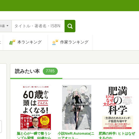
n和書
は
本ランキング
作家ランキング
読みたい本
7785
脳と心が一瞬で整うシ
小説NieR:Automata(ニ
肥満の科学: ヒトはなぜ
ンプル習慣 60歳から
ーアオート…
太るのか