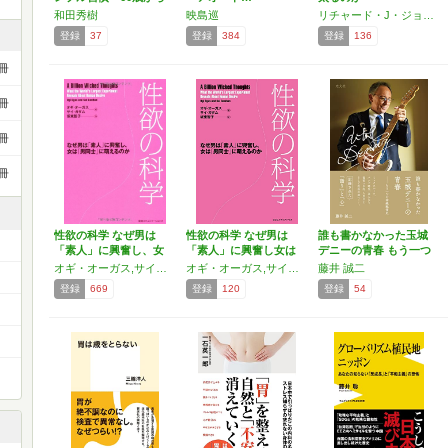
頭…
和田秀樹
映島巡
リチャード・J・ジョンソン
登録
37
登録
384
登録
136
冊
冊
冊
冊
性欲の科学 なぜ男は
性欲の科学 なぜ男は
誰も書かなかった玉城
「素人」に興奮し、女
「素人」に興奮し女は
デニーの青春 もう一つ
は「…
「男…
の…
オギ・オーガス,サイ・ガダム
オギ・オーガス,サイ・ガダム
藤井 誠二
登録
669
登録
120
登録
54