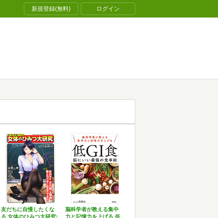
新規登録(無料)
ログイン
友だちに自慢したくな
脳科学者が教える集中
る 女体のひみつ大研究:
力と記憶力を上げる 低