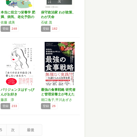
本当に役立つ栄養学 肥
保守政治家 わが政策、
満、病気、老化予防の
わが天命
カ…
佐藤 成美
石破 茂
登録
248
登録
182
パリジェンヌはすっぴ
最強の食事戦略 研究者
んがお好き
と管理栄養士が考えた
最…
藤原 淳
堀口逸子,平川あずさ
登録
233
登録
26
5
次
最後