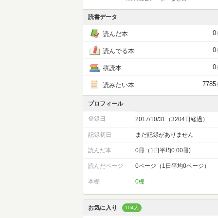
読書データ
0
読んだ本
0
読んでる本
0
積読本
7785
読みたい本
プロフィール
登録日
2017/10/31（3204日経過）
記録初日
まだ記録がありません
読んだ本
0冊（1日平均0.00冊)
読んだページ
0ページ（1日平均0ページ）
本棚
0棚
お気に入り
104人