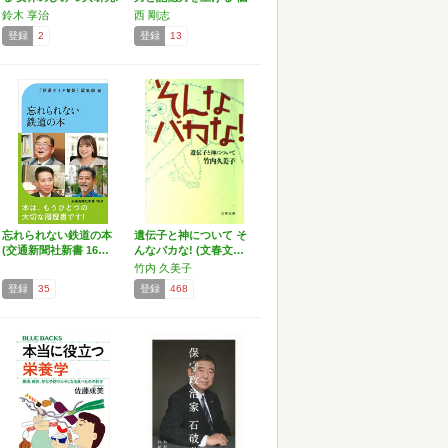
…
G…
鈴木 享治
西 剛志
登録
2
登録
13
忘れられない鉄道の本
遺伝子と神について そ
(交通新聞社新書 16…
んなバカな! (文春文…
竹内 久美子
登録
35
登録
468