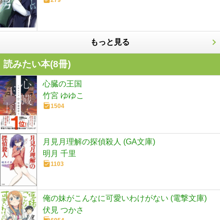
もっと見る
読みたい本(
8
冊)
心臓の王国
竹宮 ゆゆこ
1504
月見月理解の探偵殺人 (GA文庫)
明月 千里
1103
俺の妹がこんなに可愛いわけがない (電撃文庫)
伏見 つかさ