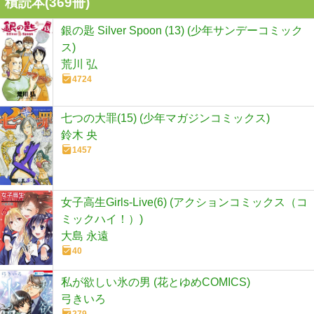
積読本(
369
冊)
銀の匙 Silver Spoon (13) (少年サンデーコミック
ス)
荒川 弘
4724
七つの大罪(15) (少年マガジンコミックス)
鈴木 央
1457
女子高生Girls-Live(6) (アクションコミックス（コ
ミックハイ！）)
大島 永遠
40
私が欲しい氷の男 (花とゆめCOMICS)
弓きいろ
279