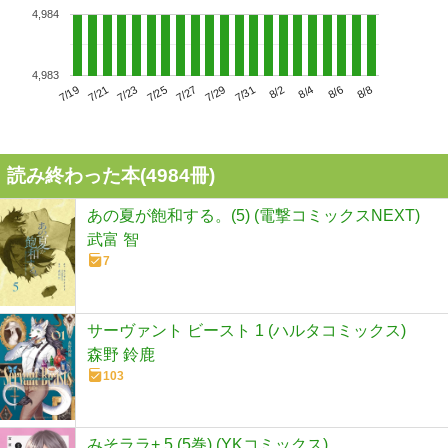
4,984
4,983
7/23
7/29
8/4
7/19
7/25
7/31
8/6
7/21
7/27
8/2
8/8
読み終わった本(
4984
冊)
あの夏が飽和する。(5) (電撃コミックスNEXT)
武富 智
7
サーヴァント ビースト 1 (ハルタコミックス)
森野 鈴鹿
103
みそララ+ 5 (5巻) (YKコミックス)