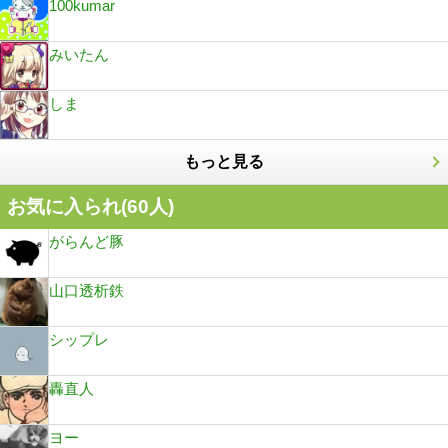
100kumar
みいたん
しま
もっと見る
お気に入られ(
60
人)
がらんど豚
山口透析鉄
シップレ
轟直人
ヨー