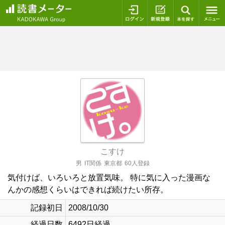
ログイン
新規登録
本を探
こすけ
男
IT関係
東京都
60人登録
気付けば、いろいろと放置気味。 特に気に入った漫画な
んかの感想くらいはできれば続けたい所存。
記録初日
2008/10/30
経過日数
6492日経過