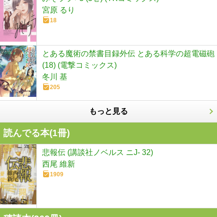
宮原 るり
18
とある魔術の禁書目録外伝 とある科学の超電磁砲
(18) (電撃コミックス)
冬川 基
205
もっと見る
読んでる本(
1
冊)
悲報伝 (講談社ノベルス ニJ- 32)
西尾 維新
1909