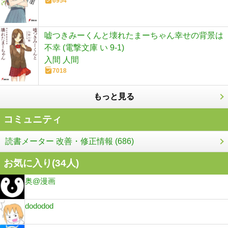
6954
嘘つきみーくんと壊れたまーちゃん幸せの背景は
不幸 (電撃文庫 い 9-1)
入間 人間
7018
もっと見る
コミュニティ
読書メーター 改善・修正情報 (686)
お気に入り(
34
人)
奥@漫画
dododod