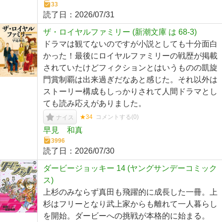
33
読了日：
2026/07/31
ザ・ロイヤルファミリー (新潮文庫 は 68-3)
ドラマは観てないのですが小説としても十分面白
かった！最後にロイヤルファミリーの戦歴が掲載
されていたけどフィクションとはいうものの凱旋
門賞制覇は出来過ぎだなあと感じた。それ以外は
ストーリー構成もしっかりされて人間ドラマとし
ても読み応えがありました。
★34
コメントする(
0
)
ナイス
早見 和真
3996
読了日：
2026/07/30
ダービージョッキー 14 (ヤングサンデーコミック
ス)
上杉のみならず真田も飛躍的に成長した一冊。上
杉はフリーとなり武上家からも離れて一人暮らし
を開始。ダービーへの挑戦が本格的に始まる。