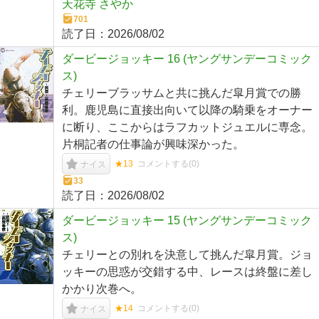
天花寺 さやか
701
読了日：
2026/08/02
ダービージョッキー 16 (ヤングサンデーコミック
ス)
チェリーブラッサムと共に挑んだ皐月賞での勝
利。鹿児島に直接出向いて以降の騎乗をオーナー
に断り、ここからはラフカットジュエルに専念。
片桐記者の仕事論が興味深かった。
★13
コメントする(
0
)
ナイス
33
読了日：
2026/08/02
ダービージョッキー 15 (ヤングサンデーコミック
ス)
チェリーとの別れを決意して挑んだ皐月賞。ジョ
ッキーの思惑が交錯する中、レースは終盤に差し
かかり次巻へ。
★14
コメントする(
0
)
ナイス