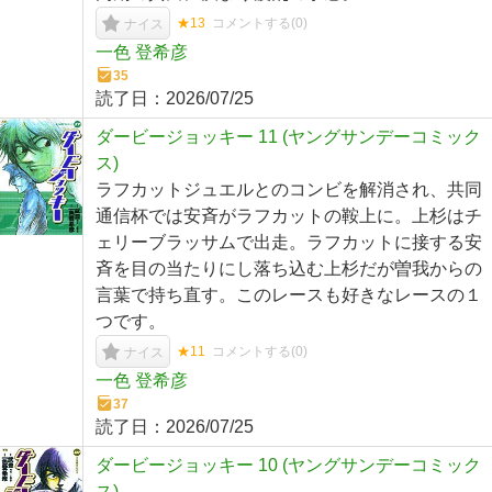
★13
コメントする(
0
)
ナイス
一色 登希彦
35
読了日：
2026/07/25
ダービージョッキー 11 (ヤングサンデーコミック
ス)
ラフカットジュエルとのコンビを解消され、共同
通信杯では安斉がラフカットの鞍上に。上杉はチ
ェリーブラッサムで出走。ラフカットに接する安
斉を目の当たりにし落ち込む上杉だが曽我からの
言葉で持ち直す。このレースも好きなレースの１
つです。
★11
コメントする(
0
)
ナイス
一色 登希彦
37
読了日：
2026/07/25
ダービージョッキー 10 (ヤングサンデーコミック
ス)