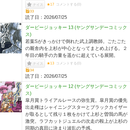
★17
コメントする(
0
)
ナイス
33
読了日：
2026/07/25
ダービージョッキー 13 (ヤングサンデーコミック
ス)
若葉Sがきっかけで倒れた武上調教師。ごたごた
の厩舎内を上杉が中心となってまとめ上げる。２
年目の騎手の力量を遥かに超えている展開。
★13
コメントする(
0
)
ナイス
34
読了日：
2026/07/25
ダービージョッキー 12 (ヤングサンデーコミック
ス)
皐月賞トライアルレースの弥生賞。皐月賞の優先
出走権はシャイニングスターとブラックカイザー
が取るとして残り１枚をかけて上杉と曽我の馬が
激突。ラフカットジュエルの次走の鞍上が上杉の
同期の真田に決まり波乱の予感。