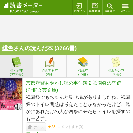
ログイン
新規登録
本を探
緋色
さんの読んだ本 (3266冊)
読んだ本
読んでる本
積読本
読みたい本
（3266冊）
（0冊）
（52冊）
（65冊）
京都府警あやかし課の事件簿 2 祇園祭の奇跡
(PHP文芸文庫)
祇園祭でもちゃんと見せ場がありましたね。祇園
祭のトイレ問題は考えたことがなかったけど、確
かにあれだけの人が四条に来たらトイレを探すの
も一苦労。
★23
コメントする(
0
)
ナイス