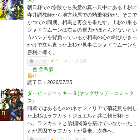
朝日杯での惨敗から失意の真っ只中にある上杉に
寺井調教師から地方競馬での騎乗依頼が。そこで
かつての同期、相馬と再会を果たす。上杉の乗る
シャドウムーンは右目の視力がほとんどないとい
うハンデを背負っているが相馬の心の叫びがきっ
かけで立ち直った上杉が見事にシャドウムーンを
勝利に導く。
★12
コメントする(
0
)
ナイス
一色 登希彦
42
読了日：
2026/07/25
ダービージョッキー 9 (ヤングサンデーコミック
ス)
同着ではあるもののネオフィリアで菊花賞を制し
た上杉はラフカットジュエルと共に朝日杯FS
へ。ラフカットと信頼関係を築けていなかったこ
とが原因でラフカットが暴走。次巻へ。
★13
コメントする(
0
)
ナイス