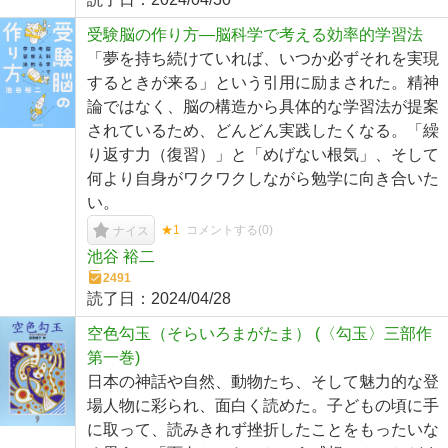
受験脳の作り方―脳科学で考える効率的学習法
「夢を持ち続けていれば、いつか必ずそれを実現
するときが来る」という引用に励まされた。精神
論ではなく、脳の構造から具体的な学習法が提案
されているため、どんどん実践したくなる。「繰
り返す力（復習）」と「めげない根気」、そして
何より自身がワクワクしながら勉学に向き合いた
い。
★1
コメントする(
0
)
ナイス
池谷 裕二
2491
読了日：
2024/04/28
空色勾玉（そらいろまがたま） (〈勾玉〉三部作
第一巻)
日本の神話や自然、動物たち、そして魅力的な登
場人物に彩られ、面白く読めた。子どもの頃に手
に取って、読みきれず挫折したことをもったいな