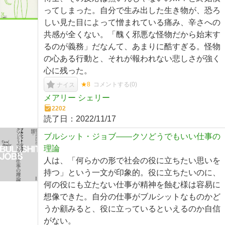
ってしまった。自分で生み出した生き物が、恐ろ
しい見た目によって憎まれている痛み、辛さへの
共感が全くない。「醜く邪悪な怪物だから始末す
るのが義務」だなんて、あまりに酷すぎる。怪物
の心ある行動と、それが報われない悲しさが強く
心に残った。
★8
コメントする(
0
)
ナイス
メアリー シェリー
2202
読了日：
2022/11/17
ブルシット・ジョブ――クソどうでもいい仕事の
理論
人は、「何らかの形で社会の役に立ちたい思いを
持つ」という一文が印象的。役に立ちたいのに、
何の役にも立たない仕事が精神を蝕む様は容易に
想像できた。自分の仕事がブルシットなものかど
うか顧みると、役に立っているといえるのか自信
がない。