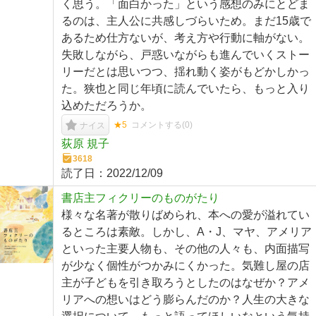
く思う。「面白かった」という感想のみにとどま
るのは、主人公に共感しづらいため。まだ15歳で
あるため仕方ないが、考え方や行動に軸がない。
失敗しながら、戸惑いながらも進んでいくストー
リーだとは思いつつ、揺れ動く姿がもどかしかっ
た。狭也と同じ年頃に読んでいたら、もっと入り
込めただろうか。
★5
コメントする(
0
)
ナイス
荻原 規子
3618
読了日：
2022/12/09
書店主フィクリーのものがたり
様々な名著が散りばめられ、本への愛が溢れてい
るところは素敵。しかし、A・J、マヤ、アメリア
といった主要人物も、その他の人々も、内面描写
が少なく個性がつかみにくかった。気難し屋の店
主が子どもを引き取ろうとしたのはなぜか？アメ
リアへの想いはどう膨らんだのか？人生の大きな