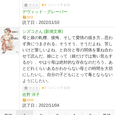
★9
コメントする(
0
)
ナイス
デヴィッド・グレーバー
3211
読了日：
2022/11/10
シズコさん (新潮文庫)
母と娘の軋轢、後悔、そして愛情の描き方…思わ
ず身につまされる。そうそう、そうだよね、苦し
いけど愛しいよね、と自分と母の関係を重ね合わ
せて読んだ。娘にとって（娘だけでは無い気もす
るが）、やはり母は絶対的な存在なのだろう。あ
とどれくらいあるかわからない母との時間を大切
にしたいし、自分の子どもにとって毒とならない
ようにしたい。
★1
コメントする(
0
)
ナイス
佐野 洋子
1255
読了日：
2022/11/04