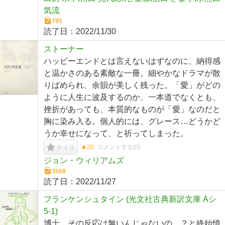
気流
795
読了日：
2022/11/30
ストーナー
ハッピーエンドとは言えないはずなのに、納得感
と温かさのある素敵な一冊。細やかなドラマが散
りばめられ、余韻が美しく残った。「愛」がどの
ように人生に波及するのか、一本道でなくとも、
挫折があっても、本質的なものが「愛」なのだと
胸に染み入る。個人的には、グレース…どうかど
うか幸せになって、と祈ってしまった。
★20
コメントする(
0
)
ナイス
ジョン・ウィリアムズ
3568
読了日：
2022/11/27
フランケンシュタイン (光文社古典新訳文庫 Aシ
5-1)
博士、その反応は無いんじゃないの…？と終始憤