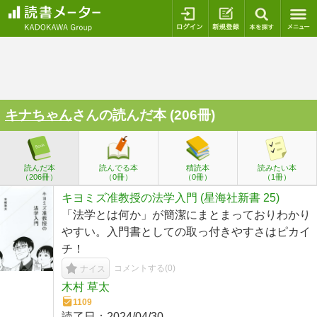
ログイン
新規登録
本を探
キナちゃん
さんの読んだ本 (206冊)
読んだ本
読んでる本
積読本
読みたい本
（206冊）
（0冊）
（0冊）
（1冊）
キヨミズ准教授の法学入門 (星海社新書 25)
「法学とは何か」が簡潔にまとまっておりわかり
やすい。入門書としての取っ付きやすさはピカイ
チ！
コメントする(
0
)
ナイス
木村 草太
1109
読了日：
2024/04/30