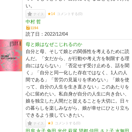
い。
★14
コメントする(
0
)
ナイス
中村 哲
1194
読了日：
2022/12/04
母と娘はなぜこじれるのか
自分と母、そして娘との関係性を考えるために読
んだ。「女だから、が行動や考え方を制限する理
由にはならない」「否定せず受け止める、話を聞
く」「自分と同一化した存在ではなく、1人の人
間である」「苦労の見返りを求めない」「娘を使
って、自分の人生を生き直さない」このあたりを
心に留めたい。私自身が自分の人生に向き合い、
娘を独立した人間だと捉えることを大切に。日々
の暮らしを楽しみながら、娘が幸せにひとり立ち
できるよう接していきたい。
★3
コメントする(
0
)
ナイス
田房 永子,角田 光代,萩尾 望都,信田 さよ子,水無田