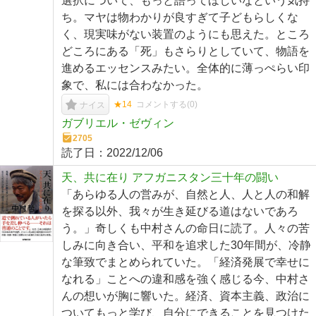
選択について、もっと語ってほしいなという気持
ち。マヤは物わかりが良すぎて子どもらしくな
く、現実味がない装置のようにも思えた。ところ
どころにある「死」もさらりとしていて、物語を
進めるエッセンスみたい。全体的に薄っぺらい印
象で、私には合わなかった。
★14
コメントする(
0
)
ナイス
ガブリエル・ゼヴィン
2705
読了日：
2022/12/06
天、共に在り アフガニスタン三十年の闘い
「あらゆる人の営みが、自然と人、人と人の和解
を探る以外、我々が生き延びる道はないであろ
う。」奇しくも中村さんの命日に読了。人々の苦
しみに向き合い、平和を追求した30年間が、冷静
な筆致でまとめられていた。「経済発展で幸せに
なれる」ことへの違和感を強く感じる今、中村さ
んの想いが胸に響いた。経済、資本主義、政治に
ついてもっと学び、自分にできることを見つけた