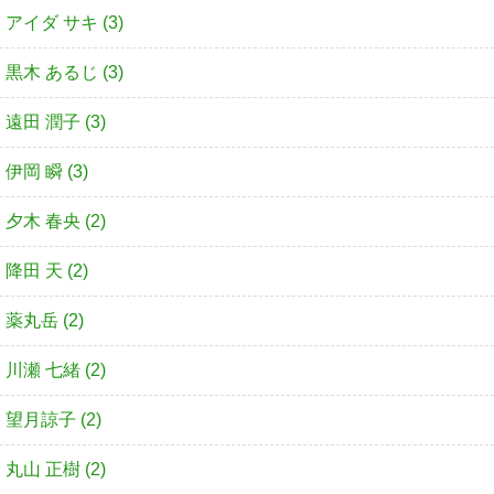
アイダ サキ (3)
黒木 あるじ (3)
遠田 潤子 (3)
伊岡 瞬 (3)
夕木 春央 (2)
降田 天 (2)
薬丸岳 (2)
川瀬 七緒 (2)
望月諒子 (2)
丸山 正樹 (2)