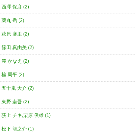
西澤 保彦 (2)
薬丸 岳 (2)
萩原 麻里 (2)
篠田 真由美 (2)
湊 かなえ (2)
楡 周平 (2)
五十嵐 大介 (2)
東野 圭吾 (2)
荻上 チキ,栗原 俊雄 (1)
松下 龍之介 (1)