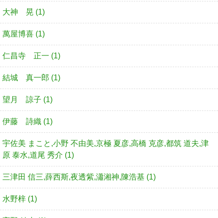
大神 晃 (1)
萬屋博喜 (1)
仁昌寺 正一 (1)
結城 真一郎 (1)
望月 諒子 (1)
伊藤 詩織 (1)
宇佐美 まこと,小野 不由美,京極 夏彦,高橋 克彦,都筑 道夫,津
原 泰水,道尾 秀介 (1)
三津田 信三,薛西斯,夜透紫,瀟湘神,陳浩基 (1)
水野梓 (1)