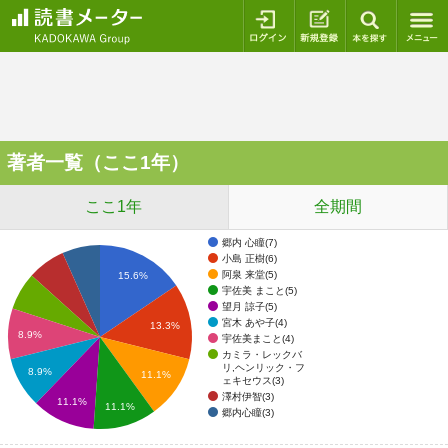
ログイン
新規登録
本を探
著者一覧（ここ1年）
ここ1年
全期間
郷内 心瞳(7)
小島 正樹(6)
阿泉 来堂(5)
15.6%
宇佐美 まこと(5)
望月 諒子(5)
宮木 あや子(4)
13.3%
8.9%
宇佐美まこと(4)
カミラ・レックバ
リ,ヘンリック・フ
8.9%
11.1%
ェキセウス(3)
澤村伊智(3)
11.1%
11.1%
郷内心瞳(3)