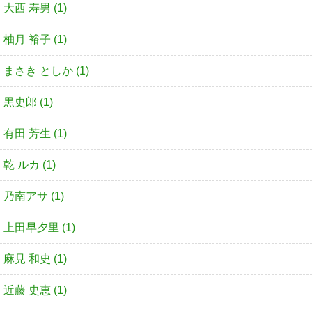
大西 寿男 (1)
柚月 裕子 (1)
まさき としか (1)
黒史郎 (1)
有田 芳生 (1)
乾 ルカ (1)
乃南アサ (1)
上田早夕里 (1)
麻見 和史 (1)
近藤 史恵 (1)