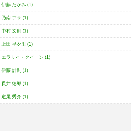
伊藤 たかみ (1)
乃南 アサ (1)
中村 文則 (1)
上田 早夕里 (1)
エラリイ・クイーン (1)
伊藤 計劃 (1)
貫井 徳郎 (1)
道尾 秀介 (1)