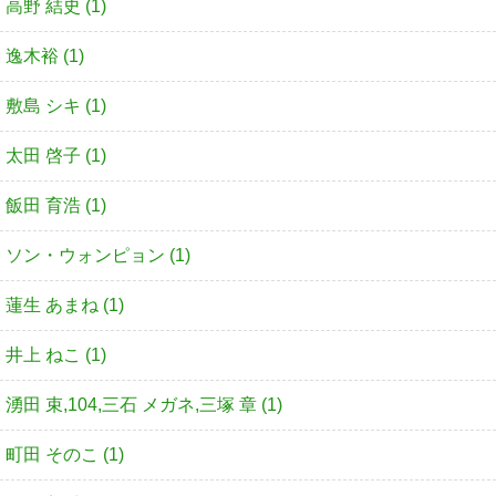
高野 結史 (1)
逸木裕 (1)
敷島 シキ (1)
太田 啓子 (1)
飯田 育浩 (1)
ソン・ウォンピョン (1)
蓮生 あまね (1)
井上 ねこ (1)
湧田 束,104,三石 メガネ,三塚 章 (1)
町田 そのこ (1)