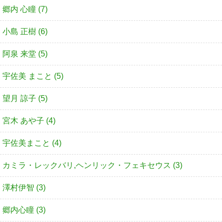
郷内 心瞳 (7)
小島 正樹 (6)
阿泉 来堂 (5)
宇佐美 まこと (5)
望月 諒子 (5)
宮木 あや子 (4)
宇佐美まこと (4)
カミラ・レックバリ,ヘンリック・フェキセウス (3)
澤村伊智 (3)
郷内心瞳 (3)