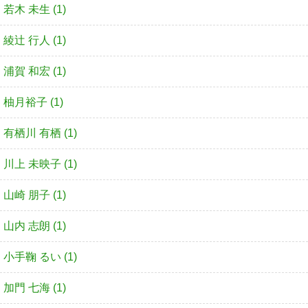
若木 未生 (1)
綾辻 行人 (1)
浦賀 和宏 (1)
柚月裕子 (1)
有栖川 有栖 (1)
川上 未映子 (1)
山崎 朋子 (1)
山内 志朗 (1)
小手鞠 るい (1)
加門 七海 (1)