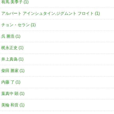
有馬 美季子 (1)
アルバート アインシュタイン,ジグムント フロイト (1)
チョン・セラン (1)
呉 勝浩 (1)
梶永正史 (1)
井上真偽 (1)
柴田 勝家 (1)
内藤 了 (1)
葉真中 顕 (1)
美輪 和音 (1)