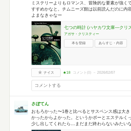
ミステリーよりもロマンス、冒険的な要素が強く
すすめかなと。チムニーズ館は以前読んだのに内
よまなきゃなー
七つの時計 (ハヤカワ文庫―クリ
アガサ・クリスティー
本を登録
あらすじ・内容
ナイス
★18
コメント(
0
)
2026/02/07
さぼてん
おもろかった〜1巻と比べるとサスペンス感は大き
かったからよかった。というかポーとエステルく
少し出してくれたら…まだまだ終わらないみたい