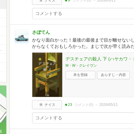
ナイス
★9
コメント(
0
)
2026/05/11
さぼてん
かなり面白かった！最後の最後まで目が離せない
からなくておもしろかった。まじで次が早く読み
～本のワークショップコミュニティ～
デスチェアの殺人 下 (ハヤカワ・
M・W・クレイヴン
本を登録
あらすじ・内容
ナイス
★23
コメント(
0
)
2026/05/11
版