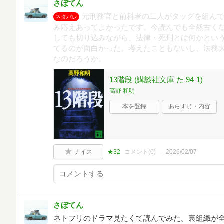
さぼてん
元刑務官と前科者の二人がタッグを組ん
ネタバレ
み応えあってよかったです。今読んでも全然古く
しても切り込みながら、法律・死刑とは何かとい
てるのが面白かった。考えたこともないし、法務
なのだろうか。
13階段 (講談社文庫 た 94-1)
高野 和明
本を登録
あらすじ・内容
ナイス
★32
コメント(
0
)
2026/02/07
さぼてん
ネトフリのドラマ見たくて読んでみた。裏組織が