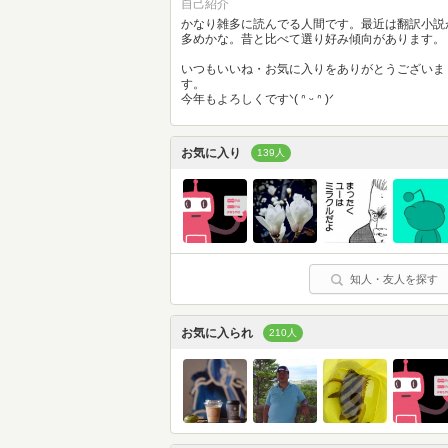
自己紹介
かなり雑多に読んでる人間です。最近は翻訳小説
多めかな。昔と比べて選り好み傾向があります。
いつもいいね・お気に入りをありがとうございま
す。
今年もよろしくですᐠ( ᐢ ᵕ ᐢ )ᐟ
お気に入り
139人
知人・友人を探す
お気に入られ
210人