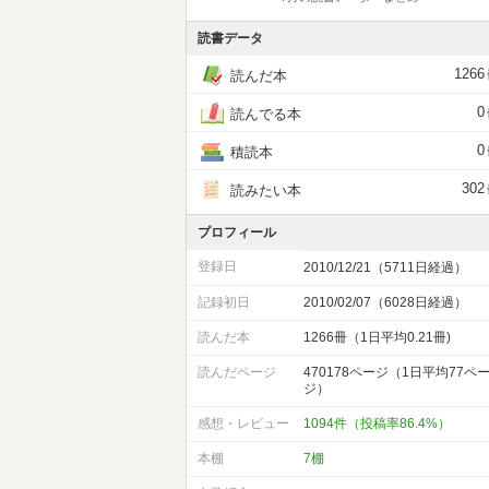
読書データ
1266
読んだ本
0
読んでる本
0
積読本
302
読みたい本
プロフィール
登録日
2010/12/21（5711日経過）
記録初日
2010/02/07（6028日経過）
読んだ本
1266冊（1日平均0.21冊)
読んだページ
470178ページ（1日平均77ペ
ジ）
感想・レビュー
1094件（投稿率86.4%）
本棚
7棚