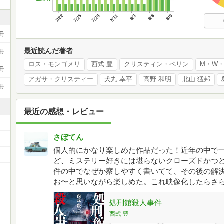
469772
7/22
7/25
7/28
7/31
8/3
8/6
8/9
冊
最近読んだ著者
冊
ロス・モンゴメリ
西式 豊
クリスティン・ペリン
M・W
冊
アガサ・クリスティー
犬丸 幸平
高野 和明
北山 猛邦
冊
最近の感想・レビュー
さぼてん
個人的にかなり楽しめた作品だった！近年の中で
ど、ミステリー好きには堪らないクローズドかつ
ー
件の中でなぜか察しやすく書いてて、その後の解
お〜と思いながら楽しめた。これ映像化したらさ
処刑館殺人事件
西式 豊