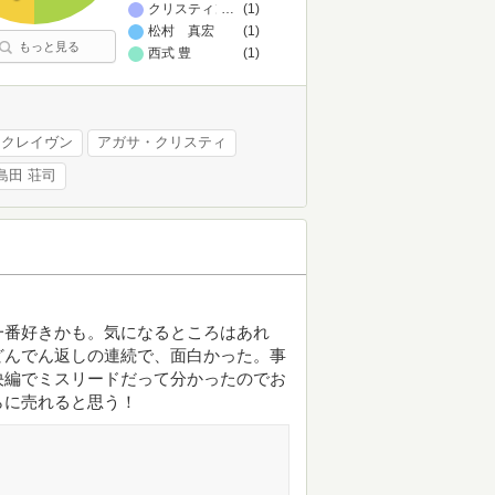
クリスティン・ペリン
…
(1)
松村 真宏
(1)
もっと見る
西式 豊
(1)
・クレイヴン
アガサ・クリスティ
島田 荘司
一番好きかも。気になるところはあれ
どんでん返しの連続で、面白かった。事
決編でミスリードだって分かったのでお
らに売れると思う！