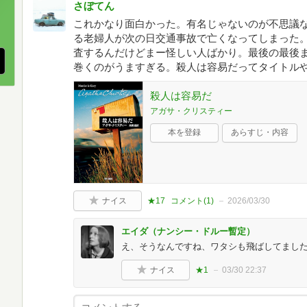
さぼてん
、
これかなり面白かった。有名じゃないのが不思議
る老婦人が次の日交通事故で亡くなってしまった
査するんだけどまー怪しい人ばかり。最後の最後
巻くのがうますぎる。殺人は容易だってタイトル
殺人は容易だ
アガサ・クリスティー
本を登録
あらすじ・内容
ナイス
★17
コメント(
1
)
2026/03/30
エイダ（ナンシー・ドルー暫定）
え、そうなんですね、ワタシも飛ばしてまし
ナイス
★1
03/30 22:37