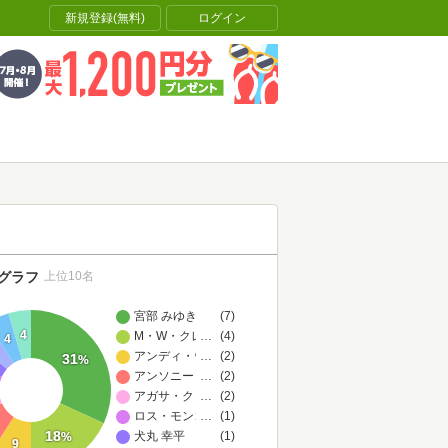
新規登録(無料)
ログイン
グラフ
上位10名
宮部 みゆき
(7)
4
M・W・クレイヴン
…
(4)
4
アンディ・ウィアー
…
(2)
31
%
アンソニー・ホロヴィッツ
…
(2)
アガサ・クリスティー
…
(2)
ロス・モンゴメリ
…
(1)
18
犬丸 幸平
(1)
%
9