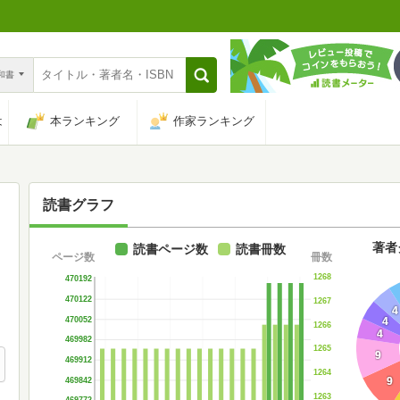
n和書
は
本ランキング
作家ランキング
読書グラフ
著者
読書ページ数
読書冊数
ページ数
冊数
1268
470192
470122
1267
4
470052
4
1266
4
469982
1265
9
469912
1264
9
469842
1263