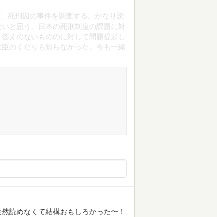
で、死刑囚の事件を調査する。かなり読
ないと思う。日本の死刑制度の課題に対
う答えのないもののに対して問題提起し
大臣のくだりも知らなかった。今も一緒
全然読めなくて結構おもしろかった〜！