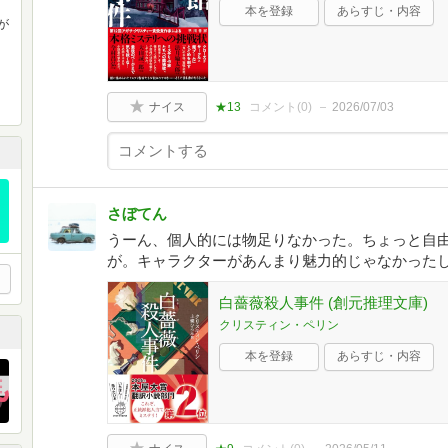
本を登録
あらすじ・内容
が
ナイス
★13
コメント(
0
)
2026/07/03
さぼてん
うーん、個人的には物足りなかった。ちょっと自
が。キャラクターがあんまり魅力的じゃなかった
白薔薇殺人事件 (創元推理文庫)
クリスティン・ペリン
本を登録
あらすじ・内容