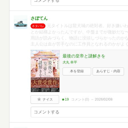
さぼてん
元タイトルは龍犬城の絶対者。好き嫌い
ネタバレ
とか結構よかったんですが、中盤までが微妙だな
用語が読みづらく、物語に没頭しづらかったのか
主人公は血が苦手なのに工作員となれるのかがよ
最後の皇帝と謎解きを
犬丸 幸平
本を登録
あらすじ・内容
ナイス
★19
コメント(
0
)
2026/02/08