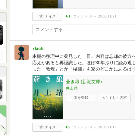
ナイス
★1
コメント(
0
)
2016/11/21
7kichi
本棚の整理中に発見した一冊。内容は忘却の彼方
応えがあると再認識した。ほぼ30年ぶりに読み返
った「敦煌」とか「楼蘭」も家のどこかにあるは
蒼き狼 (新潮文庫)
井上 靖
本を登録
あらすじ・内容
ナイス
★9
コメント(
0
)
2016/11/19