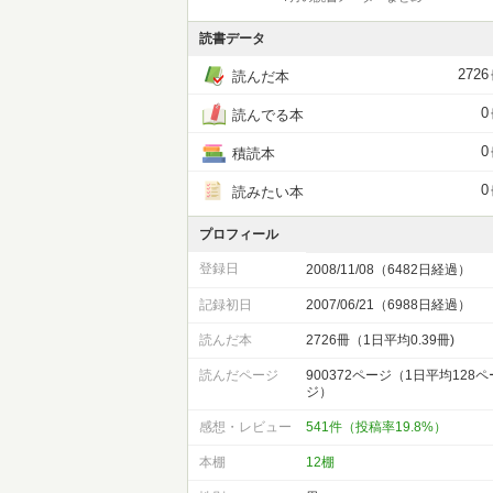
読書データ
2726
読んだ本
0
読んでる本
0
積読本
0
読みたい本
プロフィール
登録日
2008/11/08（6482日経過）
記録初日
2007/06/21（6988日経過）
読んだ本
2726冊（1日平均0.39冊)
読んだページ
900372ページ（1日平均128ペ
ジ）
感想・レビュー
541件（投稿率19.8%）
本棚
12棚