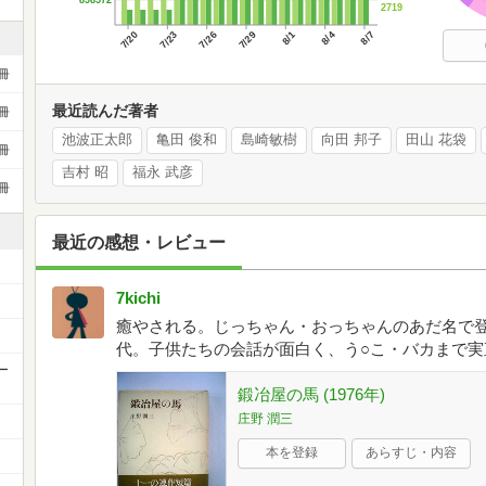
2719
7/20
7/23
7/26
7/29
8/1
8/4
8/7
冊
最近読んだ著者
冊
池波正太郎
亀田 俊和
島崎敏樹
向田 邦子
田山 花袋
冊
吉村 昭
福永 武彦
冊
最近の感想・レビュー
7kichi
癒やされる。じっちゃん・おっちゃんのあだ名で
代。子供たちの会話が面白く、う○こ・バカまで
ー
鍛冶屋の馬 (1976年)
庄野 潤三
本を登録
あらすじ・内容