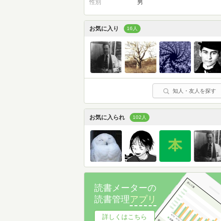
性別
男
お気に入り
16人
知人・友人を探す
お気に入られ
102人
読書メーターの
読書管理
アプリ
詳しくはこちら