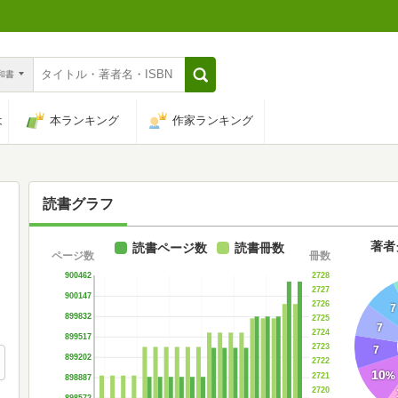
n和書
は
本ランキング
作家ランキング
読書グラフ
著者
読書ページ数
読書冊数
ページ数
冊数
2728
900462
2727
900147
2726
7
899832
2725
7
2724
899517
2723
7
899202
2722
10
%
2721
898887
2720
898572