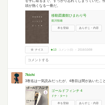
を手に取るまで、すっかり忘れてしまっていた。
頭が熱くなる一冊だ。
移動図書館ひまわり号
前川恒雄
本を登録
あらすじ・内容
ナイス
★13
コメント(
0
)
2016/10/08
7kichi
3巻迄は一気読みだったが、4巻目は間があいたこ
ゴールドフィンチ 4
ドナ・タート
本を登録
あらすじ・内容