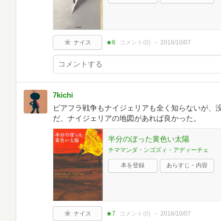
ナイス
★6
コメント(
0
)
2016/10/07
7kichi
ビアフラ戦争もナイジェリアも全く知らないが、
だ、ナイジェリアの地図があれば良かった。
半分のぼった黄色い太陽
チママンダ・ンゴズィ・アディーチェ
本を登録
あらすじ・内容
ナイス
★7
コメント(
0
)
2016/10/07