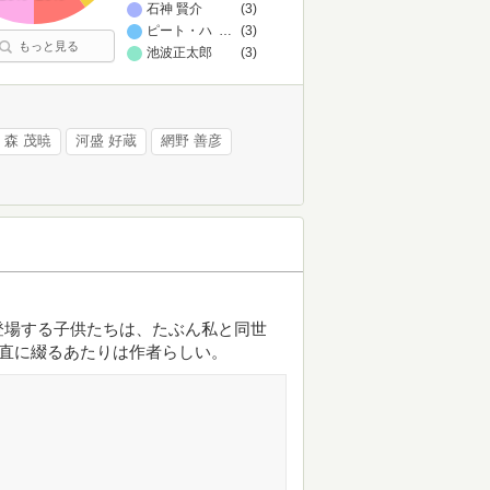
石神 賢介
(3)
ピート・ハミル
…
(3)
もっと見る
池波正太郎
(3)
森 茂暁
河盛 好蔵
網野 善彦
登場する子供たちは、たぶん私と同世
実直に綴るあたりは作者らしい。