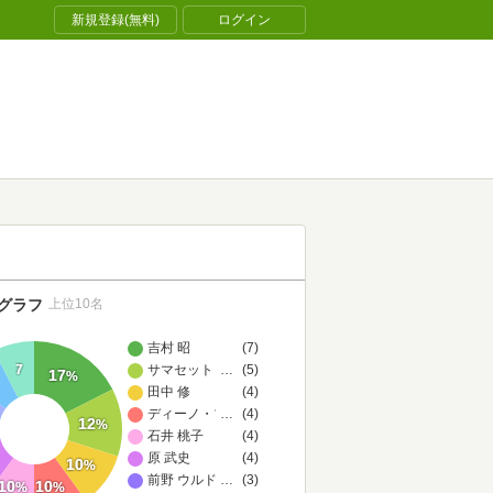
新規登録(無料)
ログイン
グラフ
上位10名
吉村 昭
(7)
7
サマセット・モーム
…
(5)
17
%
田中 修
(4)
ディーノ・ブッツァーティ
…
(4)
12
%
石井 桃子
(4)
原 武史
(4)
10
%
前野 ウルド 浩太郎
…
(3)
10
10
%
%