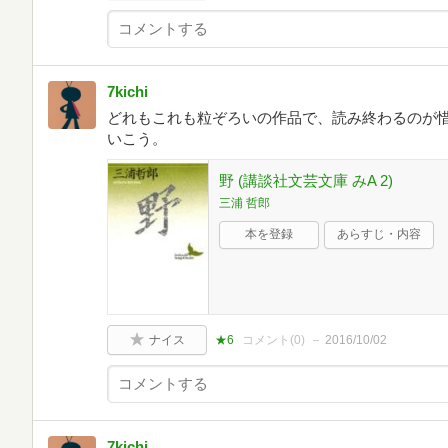
7kichi
どれもこれも粒ぞろいの作品で、読み終わるのが
いこう。
野 (講談社文芸文庫 みA 2)
三浦 哲郎
本を登録
あらすじ・内容
ナイス
★6
コメント(
0
)
2016/10/02
7kichi