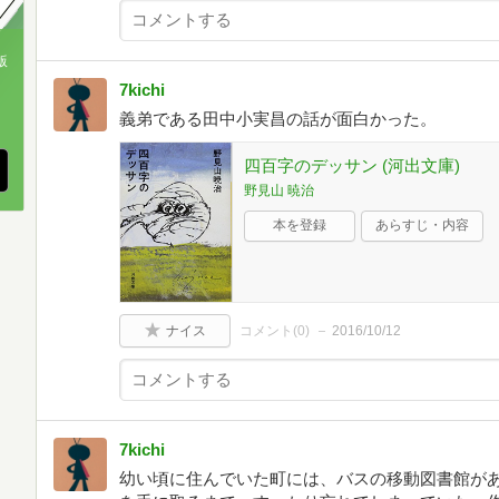
版
7kichi
、
義弟である田中小実昌の話が面白かった。
四百字のデッサン (河出文庫)
野見山 暁治
本を登録
あらすじ・内容
ナイス
コメント(
0
)
2016/10/12
7kichi
幼い頃に住んでいた町には、バスの移動図書館が