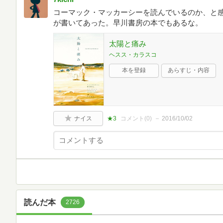
コーマック・マッカーシーを読んでいるのか、と
が書いてあった。早川書房の本でもあるな。
太陽と痛み
ヘスス・カラスコ
本を登録
あらすじ・内容
ナイス
★3
コメント(
0
)
2016/10/02
読んだ本
2726