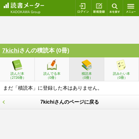
ログイン
新規登録
本を探
7kichi
さんの積読本 (0冊)
読んだ本
読んでる本
積読本
読みたい本
（2726冊）
（0冊）
（0冊）
（0冊）
まだ「積読本」に登録した本はありません。
7kichiさんのページに戻る