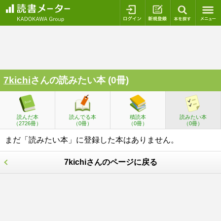
ログイン
新規登録
本を探
7kichi
さんの読みたい本 (0冊)
読んだ本
読んでる本
積読本
読みたい本
（2726冊）
（0冊）
（0冊）
（0冊）
まだ「読みたい本」に登録した本はありません。
7kichiさんのページに戻る