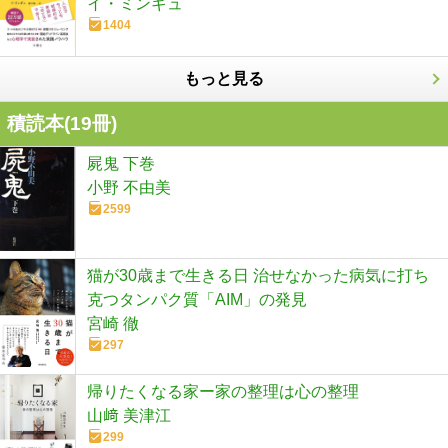
イ・ミンギュ
1404
もっと見る
積読本(
19
冊)
屍鬼 下巻
小野 不由美
2599
猫が30歳まで生きる日 治せなかった病気に打ち
克つタンパク質「AIM」の発見
宮崎 徹
297
帰りたくなる家ー家の整理は心の整理
山﨑 美津江
299