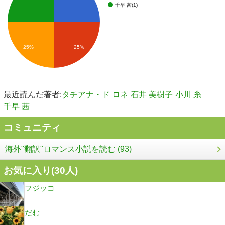
千早 茜(1)
25%
25%
最近読んだ著者:
タチアナ・ド ロネ
石井 美樹子
小川 糸
千早 茜
コミュニティ
海外"翻訳"ロマンス小説を読む (93)
お気に入り(
30
人)
フジッコ
だむ