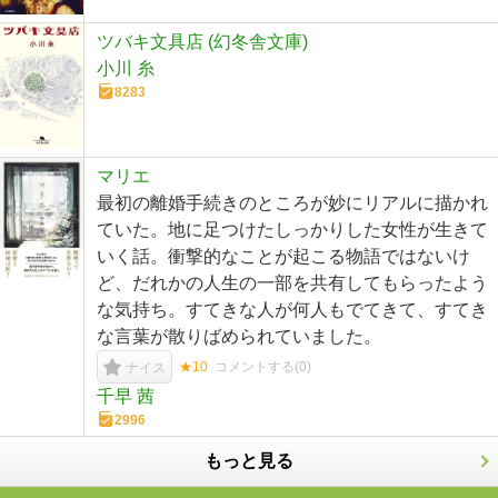
ツバキ文具店 (幻冬舎文庫)
小川 糸
8283
マリエ
最初の離婚手続きのところが妙にリアルに描かれ
ていた。地に足つけたしっかりした女性が生きて
いく話。衝撃的なことが起こる物語ではないけ
ど、だれかの人生の一部を共有してもらったよう
な気持ち。すてきな人が何人もでてきて、すてき
な言葉が散りばめられていました。
★10
コメントする(
0
)
ナイス
千早 茜
2996
もっと見る