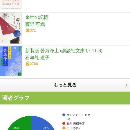
来世の記憶
藤野 可織
371
新装版 苦海浄土 (講談社文庫 い 11-3)
石牟礼 道子
2768
もっと見る
著者グラフ
タチアナ・ド ロネ
(1)
石井 美樹子(1)
25%
25%
小川 糸(1)