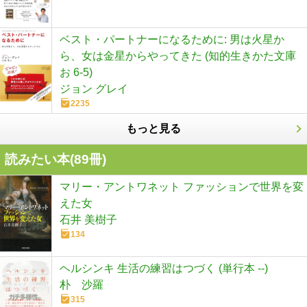
ベスト・パートナーになるために: 男は火星か
ら、女は金星からやってきた (知的生きかた文庫
お 6-5)
ジョン グレイ
2235
もっと見る
読みたい本(
89
冊)
マリー・アントワネット ファッションで世界を変
えた女
石井 美樹子
134
ヘルシンキ 生活の練習はつづく (単行本 --)
朴 沙羅
315