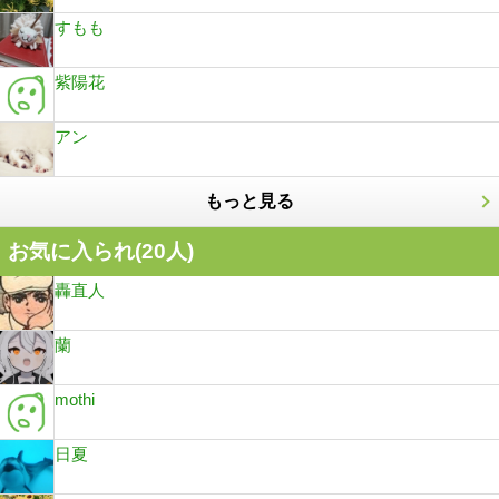
すもも
紫陽花
アン
もっと見る
お気に入られ(
20
人)
轟直人
蘭
mothi
日夏