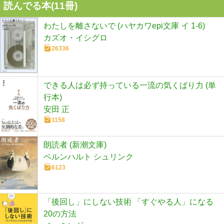
読んでる本(
11
冊)
わたしを離さないで (ハヤカワepi文庫 イ 1-6)
カズオ・イシグロ
26336
できる人は必ず持っている一流の気くばり力 (単
行本)
安田 正
1158
朗読者 (新潮文庫)
ベルンハルト シュリンク
6123
「後回し」にしない技術 「すぐやる人」になる
20の方法