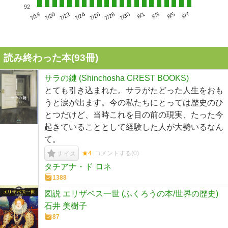
92
7/22
7/28
8/3
7/18
7/24
7/30
8/5
7/20
7/26
8/1
8/7
読み終わった本(
93
冊)
サラの鍵 (Shinchosha CREST BOOKS)
とても引き込まれた。サラがたどった人生をおも
うと涙が出ます。今の私たちにとっては歴史のひ
とつだけど、当時これを目の前の現実、たった今
起きていることとして経験した人が大勢いるなん
て。
★4
コメントする(
0
)
ナイス
タチアナ・ド ロネ
1388
図説 エリザベス一世 (ふくろうの本/世界の歴史)
石井 美樹子
87