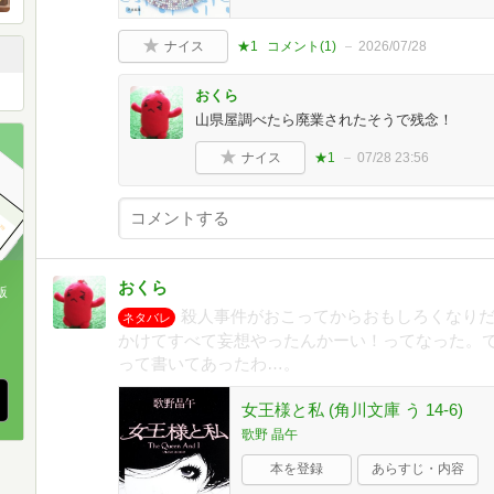
ナイス
★1
コメント(
1
)
2026/07/28
おくら
山県屋調べたら廃業されたそうで残念！
ナイス
★1
07/28 23:56
おくら
版
殺人事件がおこってからおもしろくなりだ
ネタバレ
、
かけてすべて妄想やったんかーい！ってなった。
って書いてあったわ…。
女王様と私 (角川文庫 う 14-6)
歌野 晶午
本を登録
あらすじ・内容