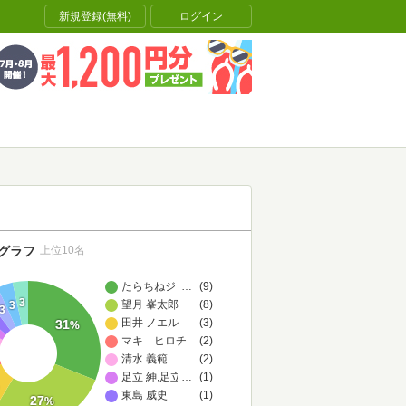
新規登録(無料)
ログイン
グラフ
上位10名
たらちねジョン
…
(9)
3
望月 峯太郎
(8)
3
3
田井 ノエル
(3)
31
%
マキ ヒロチ
(2)
清水 義範
(2)
足立 紳,足立 晃子
…
(1)
東島 威史
(1)
27
%