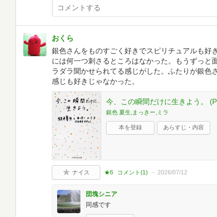
おくら
銀色さんをものすごく好きでスピリチュアルも好
には何一つ刺さるところはなかった。もうずっと
ラダラ聞かせられてる感じがした。ふたりが銀色
感じも好きじゃなかった。
今、この瞬間だけに生きよう。 (P
銀色 夏生,まっきー,ミラ
本を登録
あらすじ・内容
ナイス
★6
コメント(
1
)
2026/07/12
団塊シニア
同感です