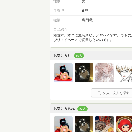
性別
女
血液型
B型
職業
専門職
自己紹介
積読本、本当に減らさないとヤバイです。でもの
びりマイペースで読書したいのです。
お気に入り
39人
知人・友人を探す
お気に入られ
52人