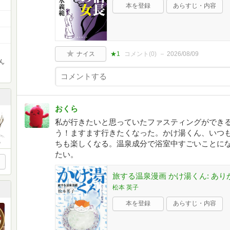
本を登録
あらすじ・内容
ナイス
★1
コメント(
0
)
2026/08/09
ん
おくら
私が行きたいと思っていたファスティングができ
う！ますます行きたくなった。かけ湯くん、いつ
ちも楽しくなる。温泉成分で浴室中すごいことに
たい。
旅する温泉漫画 かけ湯くん: あり
松本 英子
本を登録
あらすじ・内容