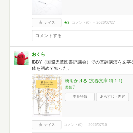
ナイス
★3
コメント(
0
)
2026/07/27
おくら
IBBY（国際児童図書評議会）での基調講演を文字
体を初めて知った。
橋をかける (文春文庫 特 1-1)
美智子
本を登録
あらすじ・内容
ナイス
コメント(
0
)
2026/07/16