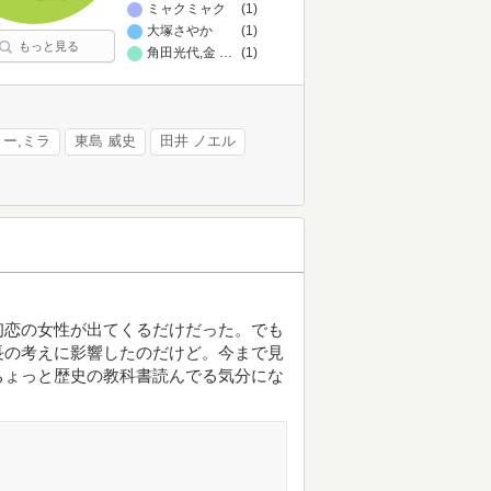
ミャクミャク
(1)
大塚さやか
(1)
もっと見る
角田光代,金坂清則,川田正和,倉本一宏,香日ゆら,酒井順子,
…
(1)
きー,ミラ
東島 威史
田井 ノエル
初恋の女性が出てくるだけだった。でも
長の考えに影響したのだけど。今まで見
ちょっと歴史の教科書読んでる気分にな