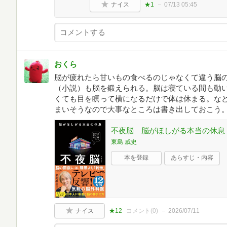
ナイス
★1
07/13 05:45
おくら
脳が疲れたら甘いもの食べるのじゃなくて違う脳
（小説）も脳を鍛えられる。脳は寝ている間も動
くても目を瞑って横になるだけで体は休まる。な
まいそうなので大事なところは書き出しておこう
不夜脳 脳がほしがる本当の休息
東島 威史
本を登録
あらすじ・内容
ナイス
★12
コメント(
0
)
2026/07/11