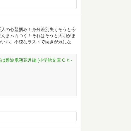
阪人の心鷲掴み！身分差別失くそうと今
ほんまムカつく！それはそうと天明がま
わいい。不穏なラストで続きが気にな
は難波凰朔花月編 (小学館文庫 C た-