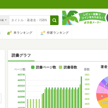
n和書
は
本ランキング
作家ランキング
読書グラフ
著者
読書ページ数
読書冊数
ページ数
冊数
1821
443730
1820
443570
3
1819
443410
3
1818
6
443250
1817
6
443090
1816
10
%
442930
1815
442770