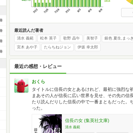
1814
7/22
7/25
7/28
7/31
8/3
8/6
8/9
冊
最近読んだ著者
冊
清水 義範
松本 英子
歌野 晶午
美智子
銀色 夏生,まっ
冊
宮木 あや子
たらちねジョン
伊坂 幸太郎
冊
最近の感想・レビュー
おくら
タイトルに信長の女とあるけれど、最初に強烈な
まあその人が信長に広い世界を見せ、その先の信
ー
たり読んだりした信長の中で一番まともだった。
った。
信長の女 (集英社文庫)
清水 義範