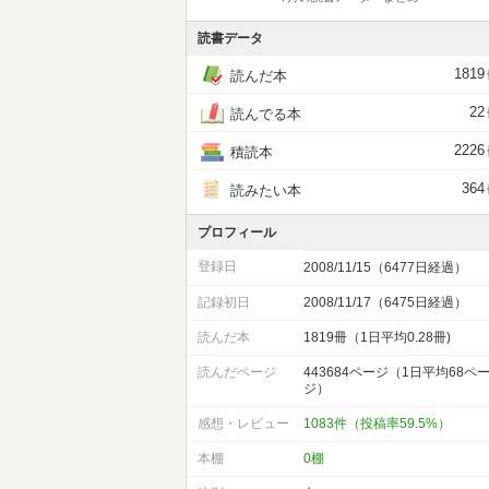
読書データ
1819
読んだ本
22
読んでる本
2226
積読本
364
読みたい本
プロフィール
登録日
2008/11/15（6477日経過）
記録初日
2008/11/17（6475日経過）
読んだ本
1819冊（1日平均0.28冊)
読んだページ
443684ページ（1日平均68ペ
ジ）
感想・レビュー
1083件（投稿率59.5%）
本棚
0棚