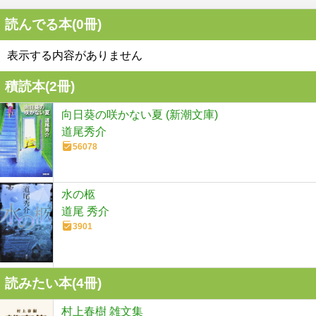
読んでる本(
0
冊)
表示する内容がありません
積読本(
2
冊)
向日葵の咲かない夏 (新潮文庫)
道尾秀介
56078
水の柩
道尾 秀介
3901
読みたい本(
4
冊)
村上春樹 雑文集