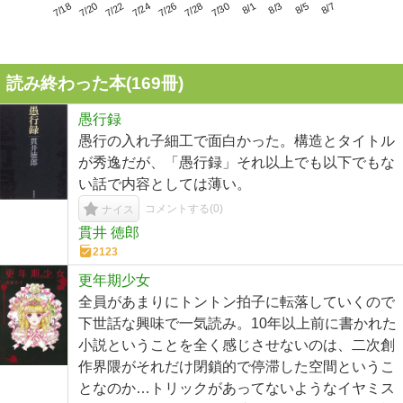
7/22
7/28
8/3
7/18
7/24
7/30
8/5
7/20
7/26
8/1
8/7
読み終わった本(
169
冊)
愚行録
愚行の入れ子細工で面白かった。構造とタイトル
が秀逸だが、「愚行録」それ以上でも以下でもな
い話で内容としては薄い。
コメントする(
0
)
ナイス
貫井 徳郎
2123
更年期少女
全員があまりにトントン拍子に転落していくので
下世話な興味で一気読み。10年以上前に書かれた
小説ということを全く感じさせないのは、二次創
作界隈がそれだけ閉鎖的で停滞した空間というこ
となのか…トリックがあってないようなイヤミス