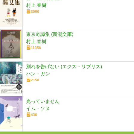
村上 春樹
3090
東京奇譚集 (新潮文庫)
村上 春樹
11356
別れを告げない (エクス・リブリス)
ハン・ガン
2150
光っていません
イム・ソヌ
436