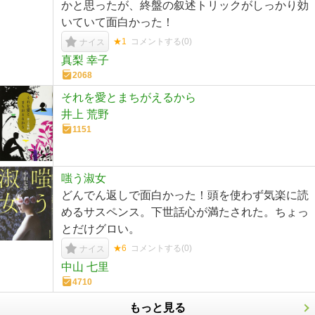
かと思ったが、終盤の叙述トリックがしっかり効
いていて面白かった！
★1
コメントする(
0
)
ナイス
真梨 幸子
2068
それを愛とまちがえるから
井上 荒野
1151
嗤う淑女
どんでん返しで面白かった！頭を使わず気楽に読
めるサスペンス。下世話心が満たされた。ちょっ
とだけグロい。
★6
コメントする(
0
)
ナイス
中山 七里
4710
もっと見る