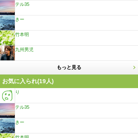
テル35
きー
竹本明
九州男児
もっと見る
お気に入られ(
19
人)
り
テル35
きー
竹本明