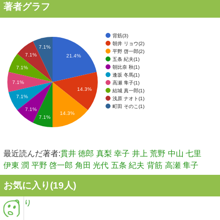
著者グラフ
背筋(3)
朝井 リョウ(2)
7.1%
平野 啓一郎(2)
7.1%
21.4%
五条 紀夫(1)
朝比奈 秋(1)
7.1%
逢坂 冬馬(1)
7.1%
高瀬 隼子(1)
14.3%
結城 真一郎(1)
7.1%
浅原 ナオト(1)
町田 そのこ(1)
7.1%
14.3%
7.1%
最近読んだ著者:
貫井 徳郎
真梨 幸子
井上 荒野
中山 七里
伊東 潤
平野 啓一郎
角田 光代
五条 紀夫
背筋
高瀬 隼子
お気に入り(
19
人)
り