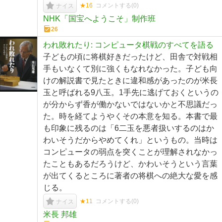
★16
コメントする(
0
)
ナイス
NHK「国宝へようこそ」制作班
26
われ敗れたり: コンピュータ棋戦のすべてを語る
子どもの頃に将棋好きだったけど、田舎で対戦相
手もいなくて別に強くもなれなかった。子ども向
けの解説書で見たときに違和感があったのが米長
玉と呼ばれる9八玉。1手先に逃げておくというの
が分からず香が働かないではないかと不思議だっ
た。時を経てようやくその本意を知る。本書で最
も印象に残るのは「6二玉を悪者扱いするのはか
わいそうだからやめてくれ」というもの。当時は
コンピュータの弱点を突くことが理解されなかっ
たこともあるだろうけど、かわいそうという言葉
が出てくるところに著者の将棋への絶大な愛を感
じる。
★11
コメントする(
0
)
ナイス
米長 邦雄