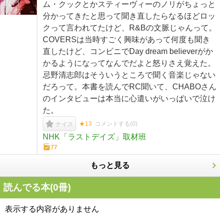
ム・クックとかスティーヴィーのノリがちょっと
分かってきたと思って聞き直したらなるほどロッ
クって言われてたけど、R&Bの文脈じゃんって。
COVERSは当時すごく興味があって何度も聞き
直したけど、コンビニでDay dream believerがか
かるようになってなんでだよと怒りさえ覚えた。
忌野清志郎はそういうところで聞く音楽じゃない
だろって。本書を読んでRC聞いて、CHABOさん
のインタビューは本当に心遣いがいっぱいで泣け
た。
★13
コメントする(
0
)
ナイス
NHK「ラストデイズ」取材班
77
もっと見る
読んでる本(
0
冊)
表示する内容がありません