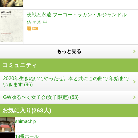
夜戦と永遠 フーコー・ラカン・ルジャンドル
佐々木 中
336
もっと見る
コミュニティ
2020年生きぬいてやったぜ。本と共にこの曲で 年始まで
いきます (96)
GWゆる〜く女子会(女子限定) (63)
お気に入り(
263
人)
shimachip
19番ホール