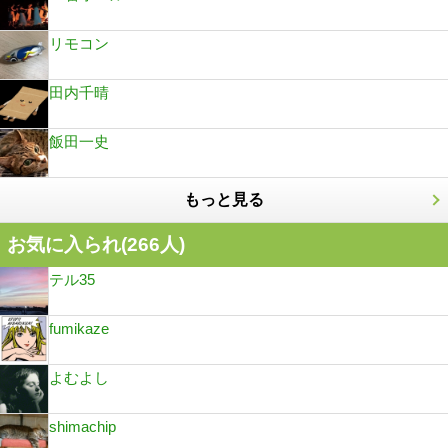
リモコン
田内千晴
飯田一史
もっと見る
お気に入られ(
266
人)
テル35
fumikaze
よむよし
shimachip