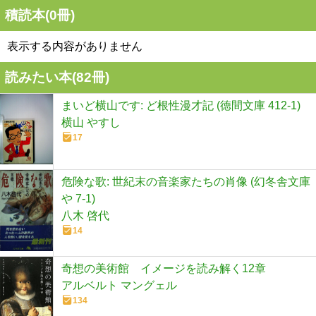
積読本(
0
冊)
表示する内容がありません
読みたい本(
82
冊)
まいど横山です: ど根性漫才記 (徳間文庫 412-1)
横山 やすし
17
危険な歌: 世紀末の音楽家たちの肖像 (幻冬舎文庫
や 7-1)
八木 啓代
14
奇想の美術館 イメージを読み解く12章
アルベルト マングェル
134