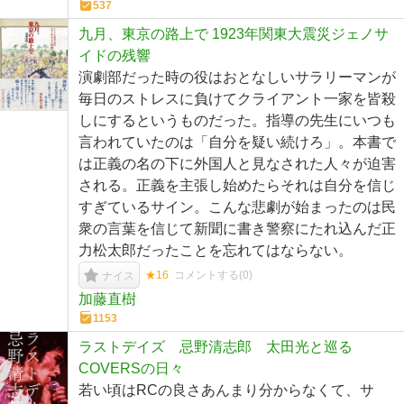
537
九月、東京の路上で 1923年関東大震災ジェノサ
イドの残響
演劇部だった時の役はおとなしいサラリーマンが
毎日のストレスに負けてクライアント一家を皆殺
しにするというものだった。指導の先生にいつも
言われていたのは「自分を疑い続けろ」。本書で
は正義の名の下に外国人と見なされた人々が迫害
される。正義を主張し始めたらそれは自分を信じ
すぎているサイン。こんな悲劇が始まったのは民
衆の言葉を信じて新聞に書き警察にたれ込んだ正
力松太郎だったことを忘れてはならない。
★16
コメントする(
0
)
ナイス
加藤直樹
1153
ラストデイズ 忌野清志郎 太田光と巡る
COVERSの日々
若い頃はRCの良さあんまり分からなくて、サ