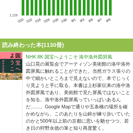
1,129
7/24
7/30
8/5
7/20
7/26
8/1
8/7
7/22
7/28
8/3
8/9
読み終わった本(
1130
冊)
NHK 8K 国宝へようこそ 洛中洛外図屛風
山口晃の展覧会でアーティゾン美術館の洛中洛外
図屏風に触れることができた。当然ガラス張りの
中で細かいところまで見えないので、本でじっく
り見ようと手に取る。本書は上杉家伝来の洛中洛
外図屏風であり、美術館で見た屏風ではないこと
を知る。洛中洛外図屏風っていっぱいあるん
だ……。Google Mapで通りや五条橋の場所を確
かめながら、このあたりを山鉾が練り歩いていた
のかと500年以上前の京都に思いを馳せつつ、若
き日の狩野永徳の筆と知り再度驚く。