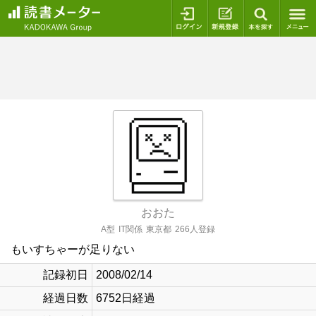
ログイン
新規登録
本を探
おおた
A型
IT関係
東京都
266人登録
もいすちゃーが足りない
記録初日
2008/02/14
経過日数
6752日経過