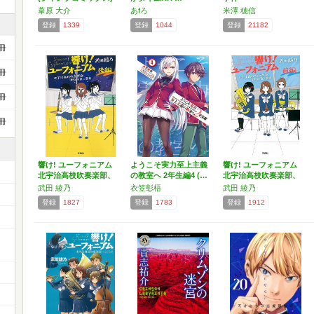
葦原 大介
あfろ
米澤 穂信
登録
1339
登録
1044
登録
21182
冊
冊
冊
冊
響け! ユーフォニアム
ようこそ実力至上主義
響け! ユーフォニアム
北宇治高校吹奏楽部、
の教室へ 2年生編4 (…
北宇治高校吹奏楽部、
…
…
武田 綾乃
衣笠彰梧
武田 綾乃
登録
1827
登録
1783
登録
1912