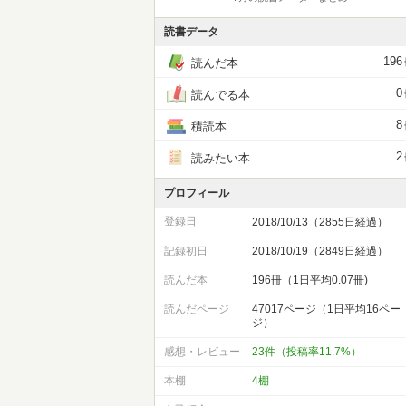
読書データ
196
読んだ本
0
読んでる本
8
積読本
2
読みたい本
プロフィール
登録日
2018/10/13（2855日経過）
記録初日
2018/10/19（2849日経過）
読んだ本
196冊（1日平均0.07冊)
読んだページ
47017ページ（1日平均16ペー
ジ）
感想・レビュー
23件（投稿率11.7%）
本棚
4棚