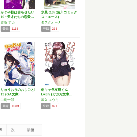
かぐや様は告らせたい
氷菓 (13) (角川コミック
19 ~天才たちの恋愛…
ス・エース)
赤坂 アカ
タスクオーナ
登録
1118
登録
233
りゅうおうのおしごと!
弱キャラ友崎くん
13 (GA文庫)
Lv.8.5 (ガガガ文庫…
白鳥士郎
屋久 ユウキ
登録
1089
登録
821
5
次
最後