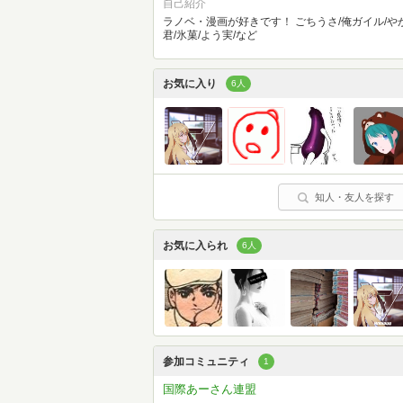
自己紹介
ラノベ・漫画が好きです！ ごちうさ/俺ガイル/や
君/氷菓/よう実/など
お気に入り
6人
知人・友人を探す
お気に入られ
6人
参加コミュニティ
1
国際あーさん連盟