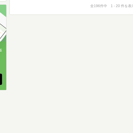
全196件中 1 - 20 件を表
版
、