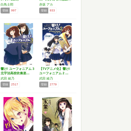
白鳥士郎
赤坂 アカ
登録
997
登録
933
響け! ユーフォニアム 3
【TVアニメ化】響け!
北宇治高校吹奏楽…
ユーフォニアム 2 …
武田 綾乃
武田 綾乃
登録
2517
登録
2779