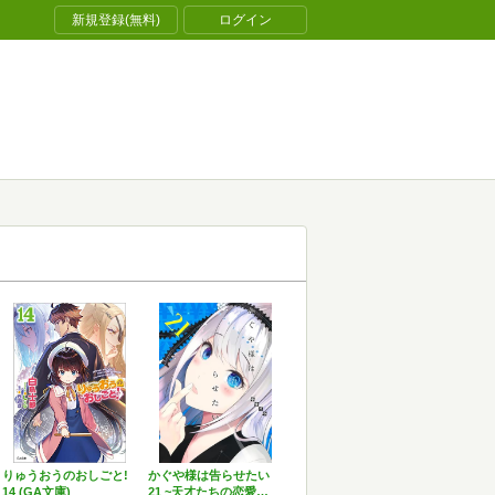
新規登録(無料)
ログイン
りゅうおうのおしごと!
かぐや様は告らせたい
14 (GA文庫)
21 ~天才たちの恋愛…