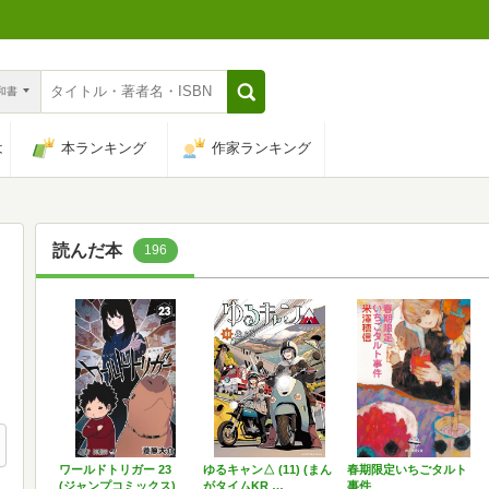
n和書
は
本ランキング
作家ランキング
読んだ本
196
ワールドトリガー 23
ゆるキャン△ (11) (まん
春期限定いちごタルト
(ジャンプコミックス)
がタイムKR …
事件