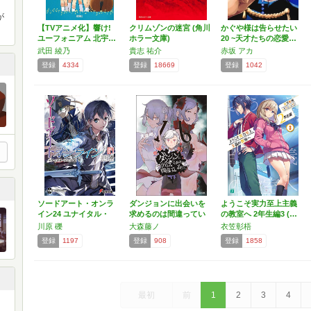
が
【TVアニメ化】響け!
クリムゾンの迷宮 (角川
かぐや様は告らせたい
ユーフォニアム 北宇…
ホラー文庫)
20 ~天才たちの恋愛…
武田 綾乃
貴志 祐介
赤坂 アカ
登録
4334
登録
18669
登録
1042
ソードアート・オンラ
ダンジョンに出会いを
ようこそ実力至上主義
イン24 ユナイタル・
求めるのは間違ってい
の教室へ 2年生編3 (…
リ…
るだ…
川原 礫
大森藤ノ
衣笠彰梧
登録
1197
登録
908
登録
1858
最初
前
1
2
3
4