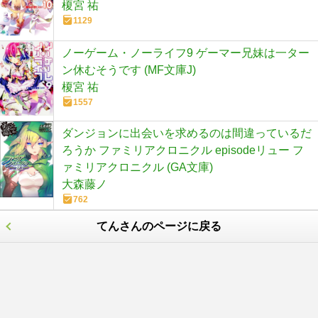
榎宮 祐
1129
ノーゲーム・ノーライフ9 ゲーマー兄妹は一ター
ン休むそうです (MF文庫J)
榎宮 祐
1557
ダンジョンに出会いを求めるのは間違っているだ
ろうか ファミリアクロニクル episodeリュー フ
ァミリアクロニクル (GA文庫)
大森藤ノ
762
てんさんのページに戻る