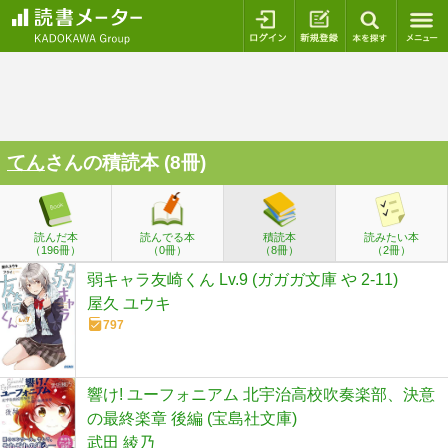
ログイン
新規登録
本を探
てん
さんの積読本 (8冊)
読んだ本
読んでる本
積読本
読みたい本
（196冊）
（0冊）
（8冊）
（2冊）
弱キャラ友崎くん Lv.9 (ガガガ文庫 や 2-11)
屋久 ユウキ
797
響け! ユーフォニアム 北宇治高校吹奏楽部、決意
の最終楽章 後編 (宝島社文庫)
武田 綾乃