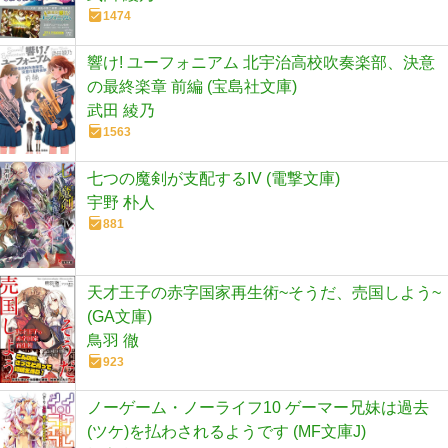
1474
響け! ユーフォニアム 北宇治高校吹奏楽部、決意
の最終楽章 前編 (宝島社文庫)
武田 綾乃
1563
七つの魔剣が支配するIV (電撃文庫)
宇野 朴人
881
天才王子の赤字国家再生術~そうだ、売国しよう~
(GA文庫)
鳥羽 徹
923
ノーゲーム・ノーライフ10 ゲーマー兄妹は過去
(ツケ)を払わされるようです (MF文庫J)