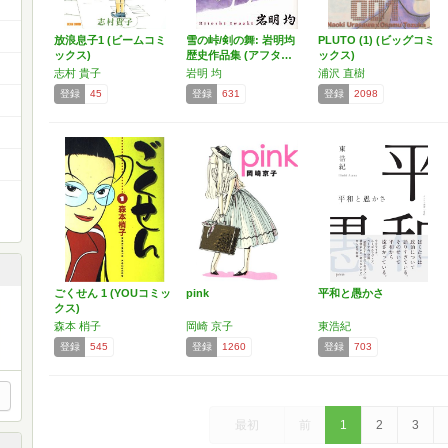
放浪息子1 (ビームコミ
雪の峠/剣の舞: 岩明均
PLUTO (1) (ビッグコミ
ックス)
歴史作品集 (アフタ…
ックス)
志村 貴子
岩明 均
浦沢 直樹
登録
45
登録
631
登録
2098
ごくせん 1 (YOUコミッ
pink
平和と愚かさ
クス)
森本 梢子
岡崎 京子
東浩紀
登録
545
登録
1260
登録
703
最初
前
1
2
3