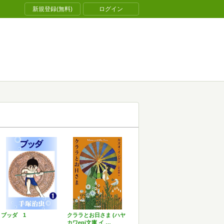
新規登録(無料)
ログイン
ブッダ 1
クララとお日さま (ハヤ
カワepi文庫 イ …