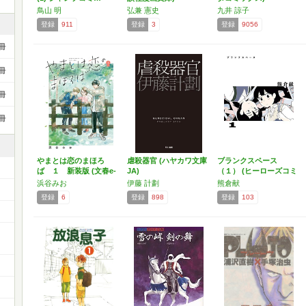
鳥山 明
弘兼 憲史
九井 諒子
登録
911
登録
3
登録
9056
冊
冊
冊
冊
やまとは恋のまほろ
虐殺器官 (ハヤカワ文庫
ブランクスペース
ば １ 新装版 (文春e-
JA)
（１） (ヒーローズコミ
…
ック…
浜谷みお
伊藤 計劃
熊倉献
登録
6
登録
898
登録
103