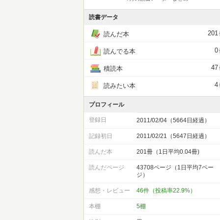
読書データ
201
読んだ本
0
読んでる本
47
積読本
4
読みたい本
プロフィール
登録日
2011/02/04（5664日経過）
記録初日
2011/02/21（5647日経過）
読んだ本
201冊（1日平均0.04冊)
読んだページ
43708ページ（1日平均7ペー
ジ）
感想・レビュー
46件（投稿率22.9%）
本棚
5棚