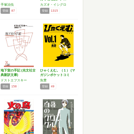
手塚治虫
カズオ・イシグロ
登録
87
登録
1315
地下室の手記 (光文社古
ひゃくえむ。（１） (マ
典新訳文庫)
ガジンポケットコミ
ッ…
ドストエフスキー
魚豊
登録
158
登録
49