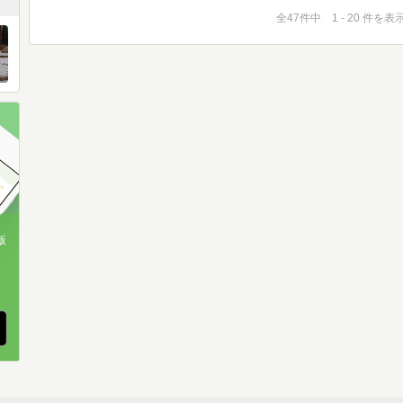
全47件中 1 - 20 件を表
版
、