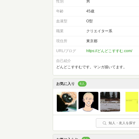
性別
男
年齢
45歳
血液型
O型
職業
クリエイター系
現住所
東京都
URL/ブログ
https://どんどこすすむ.com/
自己紹介
どんどこすすむです。マンガ描いてます。
お気に入り
6人
知人・友人を探す