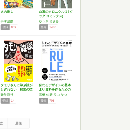
火の鳥１
白暮のクロニクル 1 (ビ
ッグ コミックス)
手塚治虫
ゆうき まさみ
登録
889
登録
1460
タモリさんに学ぶ話が
伝わるデザインの基本
とぎれない 雑談の技
よい資料を作るための
術
レ…
難波義行
高橋 佑磨,片山 なつ
登録
14
登録
703
次
最後