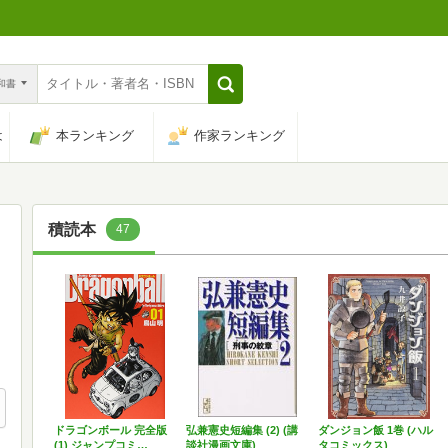
n和書
は
本ランキング
作家ランキング
積読本
47
ドラゴンボール 完全版
弘兼憲史短編集 (2) (講
ダンジョン飯 1巻 (ハル
(1) ジャンプコミ…
談社漫画文庫)
タコミックス)