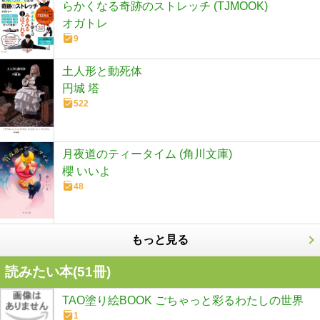
らかくなる奇跡のストレッチ (TJMOOK)
オガトレ
9
土人形と動死体
円城 塔
522
月夜道のティータイム (角川文庫)
櫻 いいよ
48
もっと見る
読みたい本(
51
冊)
TAO塗り絵BOOK ごちゃっと彩るわたしの世界
1