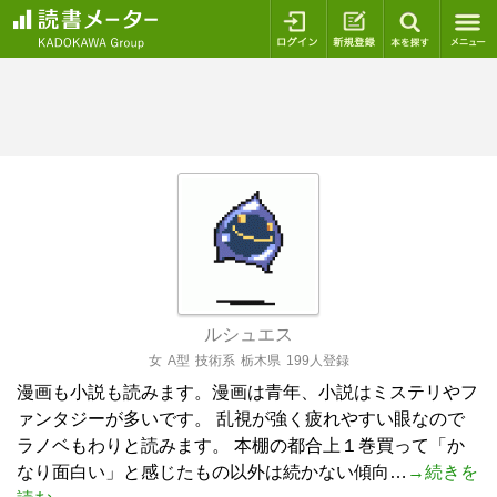
ログイン
新規登録
本を探
ルシュエス
女
A型
技術系
栃木県
199人登録
漫画も小説も読みます。漫画は青年、小説はミステリやフ
ァンタジーが多いです。 乱視が強く疲れやすい眼なので
ラノベもわりと読みます。 本棚の都合上１巻買って「か
なり面白い」と感じたもの以外は続かない傾向…
→続きを