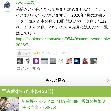
ルシュエス
墓薙ぎとか色々あってあまり読めませんでした。ナ
イスありがとうございます。 2026年7月の読書メ
ーター 読んだ本の数：18冊 読んだページ数：4112
ページ ナイス数：245ナイス ★先月に読んだ本一覧
はこちら→
https://bookmeter.com/users/95440/summary/monthly/
2026/7
コメント(
0
)
08/01
ナイス
★12
もっと見る
読み終わった本(
5453
冊)
新装版-デルフィニア戦記-第Ⅱ部 異郷の煌姫３
(中公文庫 か 68-36)