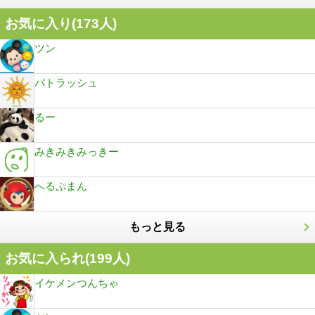
お気に入り(
173
人)
ツン
パトラッシュ
るー
みきみきみっきー
へるぷまん
もっと見る
お気に入られ(
199
人)
イケメンつんちゃ