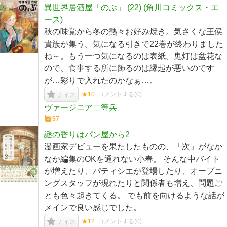
異世界居酒屋「のぶ」 (22) (角川コミックス・エ
ース)
秋の味覚から冬の熱々お好み焼き。気さくな王侯
貴族が集う。気になる引きで22巻が終わりました
ね～。もう一つ気になるのは表紙。鬼灯は盆花な
ので、食事する所に飾るのは縁起が悪いのです
が…彩りで入れたのかなぁ…。
★10
コメントする(
0
)
ナイス
ヴァージニア二等兵
57
謎の香りはパン屋から2
漫画家デビューを果たしたものの、「次」がなか
なか編集のOKを通れない小春。 そんな中バイト
が増えたり、パティシエが登場したり、オープニ
ングスタッフが現れたりと関係者も増え、問題ご
とも色々起きてくる。 でも前を向けるような話が
メインで良い感じでした。
★12
コメントする(
0
)
ナイス