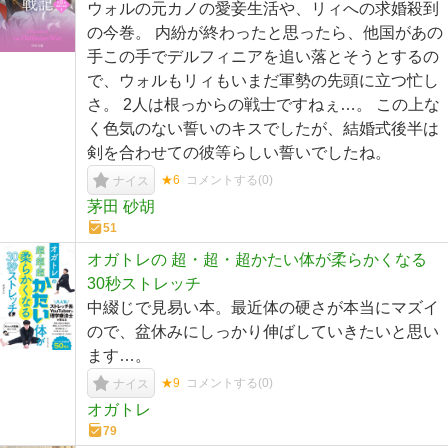
ウォルの元カノの愛妾生活や、リィへの求婚殺到
の今巻。 内紛が終わったと思ったら、他国があの
手この手でデルフィニアを追い落とそうとするの
で、ウォルもリィもいまだ軍勢の先頭に立つ忙し
さ。 2人は根っからの戦士ですねぇ…。 この上な
く色気のない誓いのキスでしたが、結婚式後半は
剣を合わせての彼等らしい誓いでしたね。
★6
コメントする(
0
)
ナイス
茅田 砂胡
51
オガトレの 超・超・超かたい体が柔らかくなる
30秒ストレッチ
中綴じで見易い本。最近体の硬さが本当にマズイ
ので、盆休みにしっかり伸ばしていきたいと思い
ます…。
★9
コメントする(
0
)
ナイス
オガトレ
79