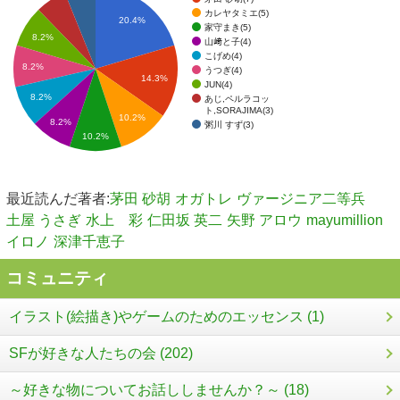
カレヤタミエ(5)
20.4%
家守まき(5)
8.2%
山﨑と子(4)
こげめ(4)
8.2%
うつぎ(4)
14.3%
JUN(4)
8.2%
あじ,ペルラコッ
ト,SORAJIMA(3)
10.2%
8.2%
粥川 すず(3)
10.2%
最近読んだ著者:
茅田 砂胡
オガトレ
ヴァージニア二等兵
土屋 うさぎ
水上 彩
仁田坂 英二
矢野 アロウ
mayumillion
イロノ
深津千恵子
コミュニティ
イラスト(絵描き)やゲームのためのエッセンス (1)
SFが好きな人たちの会 (202)
～好きな物についてお話ししませんか？～ (18)