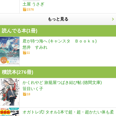
土屋 うさぎ
1576
もっと見る
読んでる本(
1
冊)
君が待つ海へ (キャンスタ Ｂｏｏｋｓ)
悠井 すみれ
11
積読本(
276
冊)
かくれやど 旅籠屋つばき結び帖 (徳間文庫)
笹目いく子
18
オガトレ式! タオル1本で超・超・超かたい体も柔