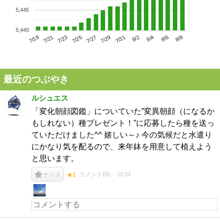
5,445
5,440
7/23
7/29
8/4
7/19
7/25
7/31
8/6
7/21
7/27
8/2
8/8
最近のつぶやき
ルシュエス
「変化朝顔図鑑」についていた”変異朝顔（になるか
もしれない）種プレゼント！”に応募したら種を送っ
ていただけました^^ 嬉しい～♪ 今の気候だと水遣り
にかなり気を配るので、来年鉢を用意して植えよう
と思います。
コメント(
0
)
10:34
ナイス
★1