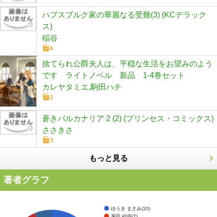
ハプスブルク家の華麗なる受難(3) (KCデラック
ス)
稲谷
6
捨てられ公爵夫人は、平穏な生活をお望みのよう
です ライトノベル 新品 1-4巻セット
カレヤタミエ,駒田ハチ
2
蒼きバルカナリア 2 (2) (プリンセス・コミックス)
ささきさ
3
もっと見る
著者グラフ
ゆうき まさみ(10)
茅田 砂胡(7)