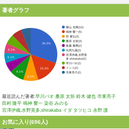
著者グラフ
横山 光輝(10)
鳴神 響一(5)
田 素弘(3)
桑原 太矩(3)
30.3%
眞藤 雅興(2)
6.1%
丸岡九蔵(2)
宮澤伊織,水野英
6.1%
多,shirakaba(2)
早川パオ(2)
イシコ(2)
15.2%
9.1%
市東亮子(2)
9.1%
最近読んだ著者:
早川パオ
桑原 太矩
鈴木 健也
市東亮子
田村 隆平
鳴神 響一
染谷 みのる
宮澤伊織,水野英多,shirakaba
イダ タツヒコ
永野 護
お気に入り(
696
人)