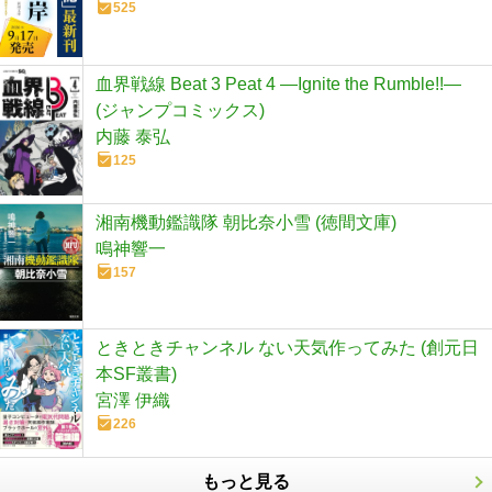
525
血界戦線 Beat 3 Peat 4 ―Ignite the Rumble!!―
(ジャンプコミックス)
内藤 泰弘
125
湘南機動鑑識隊 朝比奈小雪 (徳間文庫)
鳴神響一
157
ときときチャンネル ない天気作ってみた (創元日
本SF叢書)
宮澤 伊織
226
もっと見る