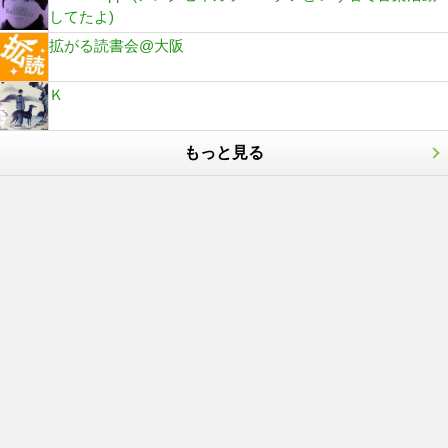
してたよ)
拡がる読書会@大阪
Ｋ
もっと見る