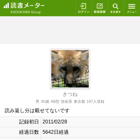
ログイン
新規登録
本を探
きつね
男
45歳
AB型
技術系
東京都
197人登録
読み返し分は載せてないです
記録初日
2011/02/28
経過日数
5642日経過