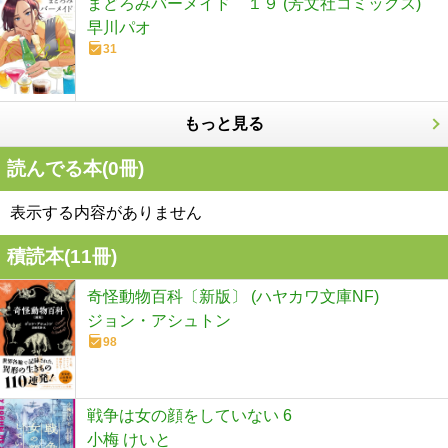
まどろみバーメイド １９ (芳文社コミックス)
早川パオ
31
もっと見る
読んでる本(
0
冊)
表示する内容がありません
積読本(
11
冊)
奇怪動物百科〔新版〕 (ハヤカワ文庫NF)
ジョン・アシュトン
98
戦争は女の顔をしていない 6
小梅 けいと