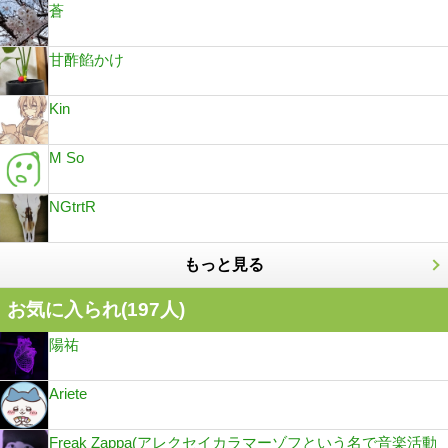
蒼
甘酢餡かけ
Kin
M So
NGtrtR
もっと見る
お気に入られ(
197
人)
陽祐
Ariete
Freak Zappa(アレクセイカラマーゾフという名で音楽活動