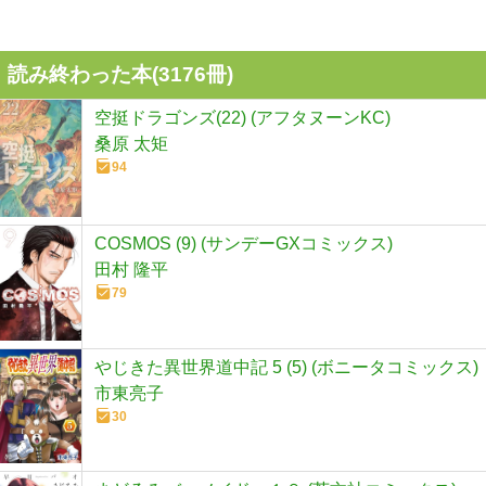
読み終わった本(
3176
冊)
空挺ドラゴンズ(22) (アフタヌーンKC)
桑原 太矩
94
COSMOS (9) (サンデーGXコミックス)
田村 隆平
79
やじきた異世界道中記 5 (5) (ボニータコミックス)
市東亮子
30