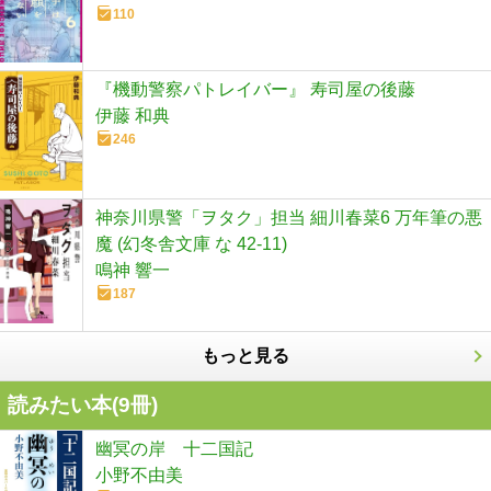
110
『機動警察パトレイバー』 寿司屋の後藤
伊藤 和典
246
神奈川県警「ヲタク」担当 細川春菜6 万年筆の悪
魔 (幻冬舎文庫 な 42-11)
鳴神 響一
187
もっと見る
読みたい本(
9
冊)
幽冥の岸 十二国記
小野不由美