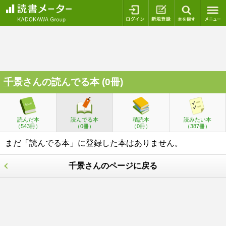
ログイン
新規登録
本を探
千景
さんの読んでる本 (0冊)
読んだ本
読んでる本
積読本
読みたい本
（543冊）
（0冊）
（0冊）
（387冊）
まだ「読んでる本」に登録した本はありません。
千景さんのページに戻る