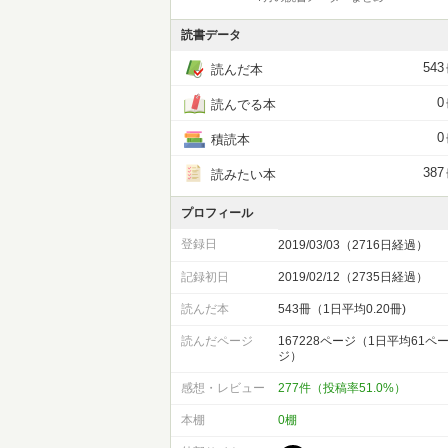
読書データ
543
読んだ本
0
読んでる本
0
積読本
387
読みたい本
プロフィール
登録日
2019/03/03（2716日経過）
記録初日
2019/02/12（2735日経過）
読んだ本
543冊（1日平均0.20冊)
読んだページ
167228ページ（1日平均61ペ
ジ）
感想・レビュー
277件（投稿率51.0%）
本棚
0棚