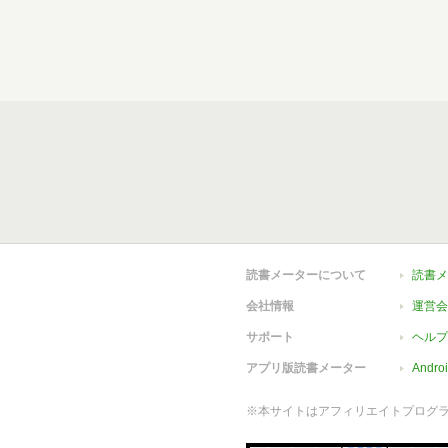
読書メーターについて
読書メ
会社情報
運営会
サポート
ヘルプ
アプリ版読書メーター
Andr
※本サイトはアフィリエイトプログ