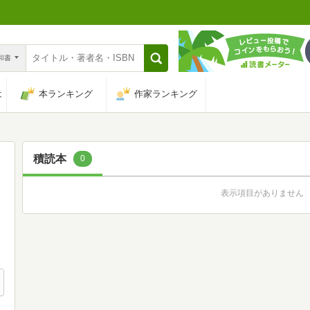
n和書
は
本ランキング
作家ランキング
積読本
0
表示項目がありません