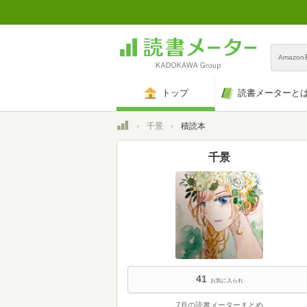
Amazo
トップ
読書メーターと
トップ
千景
積読本
千景
41
お気に入られ
7月の読書メーターまとめ