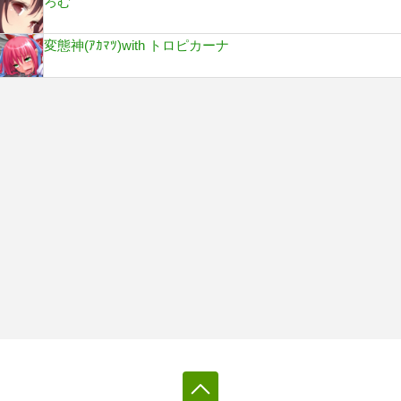
ろむ
変態神(ｱｶﾏﾂ)with トロピカーナ