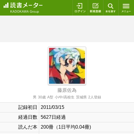
ログイン
新規登録
本を探
藤原佐為
男
30歳
A型
小/中/高校生
茨城県
2人登録
記録初日
2011/03/15
経過日数
5627日経過
読んだ本
200冊（1日平均0.04冊)