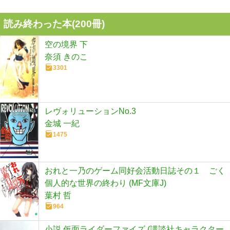
読み終わった本(
200
冊)
空の境界 下
奈須 きのこ
3301
レヴォリューションNo.3
金城 一紀
1475
おれと一乃のゲーム同好会活動日誌その１ ごく
個人的な世界の終わり (MF文庫J)
葉村 哲
964
小説 仮面ライダーファイズ (講談社キャラクター