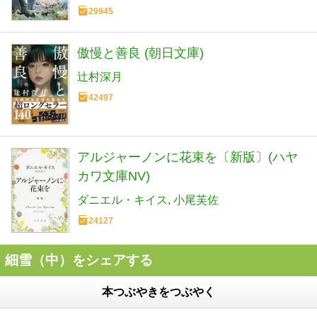
29945
傲慢と善良 (朝日文庫)
辻村深月
42497
アルジャーノンに花束を〔新版〕(ハヤ
カワ文庫NV)
ダニエル・キイス
小尾芙佐
24127
細雪（中）をシェアする
本つぶやきをつぶやく