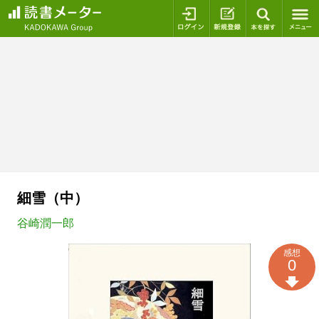
ログイン
新規登録
本を探
細雪（中）
谷崎潤一郎
感想
0