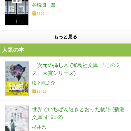
谷崎潤一郎
6392
もっと見る
人気の本
一次元の挿し木 (宝島社文庫 『このミ
ス』大賞シリーズ)
松下龍之介
23417
世界でいちばん透きとおった物語 (新潮
文庫 す 31-2)
杉井光