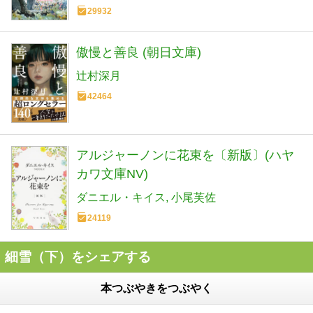
29932
傲慢と善良 (朝日文庫)
辻村深月
42464
アルジャーノンに花束を〔新版〕(ハヤ
カワ文庫NV)
ダニエル・キイス
小尾芙佐
24119
細雪（下）をシェアする
本つぶやきをつぶやく