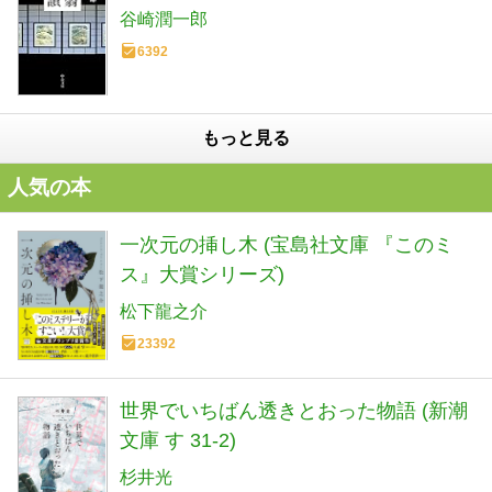
谷崎潤一郎
6392
もっと見る
人気の本
一次元の挿し木 (宝島社文庫 『このミ
ス』大賞シリーズ)
松下龍之介
23392
世界でいちばん透きとおった物語 (新潮
文庫 す 31-2)
杉井光