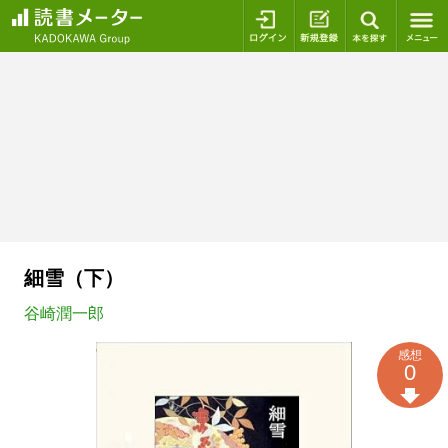
ログイン
新規登録
本を探
細雪（下）
谷崎潤一郎
感想
0