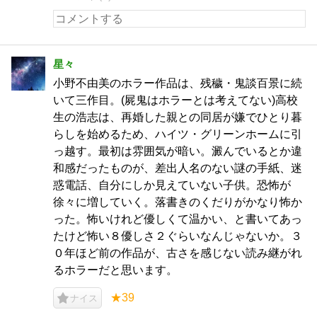
星々
小野不由美のホラー作品は、残穢・鬼談百景に続
いて三作目。(屍鬼はホラーとは考えてない)高校
生の浩志は、再婚した親との同居が嫌でひとり暮
らしを始めるため、ハイツ・グリーンホームに引
っ越す。最初は雰囲気が暗い。澱んでいるとか違
和感だったものが、差出人名のない謎の手紙、迷
惑電話、自分にしか見えていない子供。恐怖が
徐々に増していく。落書きのくだりがかなり怖か
った。怖いけれど優しくて温かい、と書いてあっ
たけど怖い８優しさ２ぐらいなんじゃないか。３
０年ほど前の作品が、古さを感じない読み継がれ
るホラーだと思います。
★39
ナイス