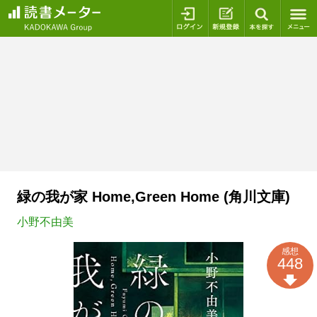
ログイン
新規登録
本を探
緑の我が家 Home,Green Home (角川文庫)
小野不由美
感想
448