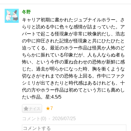
冬野
キャリア初期に書かれたジュブナイルホラー。さ
らりと読める中に色々な感情が詰まっていた。ア
パートで起こる怪現象が非常に映像的だし、浩志
の中に抑圧された記憶が怪現象と共にひたひたと
迫ってくる。最近のホラー作品は怪異か人怖のど
ちらかに振れている印象だが、人も人ならぬ者も
怖い、という今作の重ね合わせの恐怖が新鮮に感
じた。過去が明らかになった時、胸を衝くような
切なさがそれまでの恐怖を上回る。作中にファク
シミリが出てきたりと時代感はあるけれども、十
代の方やホラー作品は初めてという方にも薦めし
たい作品。星:4.5/5
★7
ナイス
コメント(0)
2026/07/25