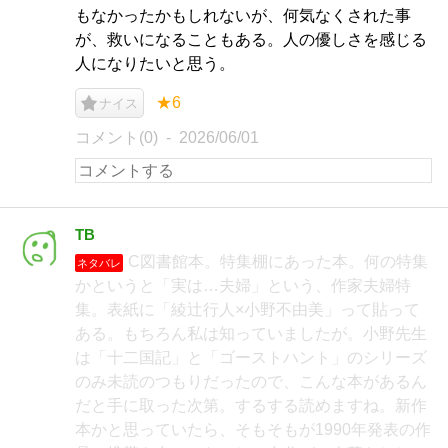
もなかったかもしれないが、何気なくされた事
が、救いになることもある。人の優しさを感じる
人になりたいと思う。
★6
ナイス
コメント(0)
2026/06/01
TB
C図書館本。特集棚にあった本。何の特集
ネタバレ
かというと「実は…夫婦」という、作家夫婦特
集。表紙に「綾辻行人×小野不由美」って貼って
ある。もちろん私は知っていましたが。小野先生
は「十二国記」と「ゴーストハント」のシリーズ
のみ未読のつもりだったので、こんな本があるん
だと手に取った次第。するする読めますね。新作
本かと思っていたら、そもそもが1990年発表の作