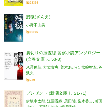
23393
残穢(ざんえ)
小野不由美
11945
裏切りの捜査線 警察小説アンソロジー
(文春文庫 ふ 53-3)
米澤穂信
方丈貴恵
荒木あかね
松嶋智左
芦
沢央
239
プレゼント (新潮文庫 し 21-71)
伊坂幸太郎
江國香織
恩田陸
梨木香歩
町田
そのこ
宮部みゆき
米澤穂信