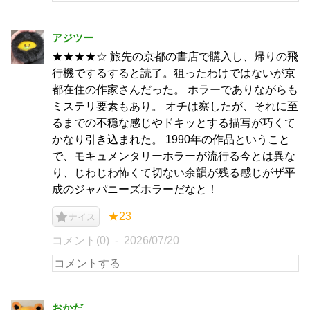
アジツー
★★★★☆ 旅先の京都の書店で購入し、帰りの飛
行機でするすると読了。狙ったわけではないが京
都在住の作家さんだった。 ホラーでありながらも
ミステリ要素もあり。 オチは察したが、それに至
るまでの不穏な感じやドキッとする描写が巧くて
かなり引き込まれた。 1990年の作品ということ
で、モキュメンタリーホラーが流行る今とは異な
り、じわじわ怖くて切ない余韻が残る感じがザ平
成のジャパニーズホラーだなと！
★23
ナイス
コメント(0)
2026/07/20
おかだ