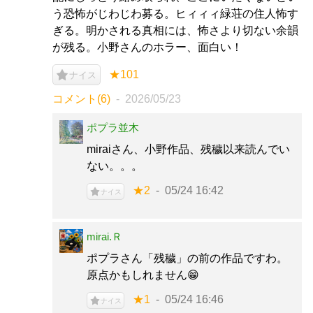
う恐怖がじわじわ募る。ヒィィィ緑荘の住人怖す
ぎる。明かされる真相には、怖さより切ない余韻
が残る。小野さんのホラー、面白い！
★101
ナイス
コメント(6)
2026/05/23
ポプラ並木
miraiさん、小野作品、残穢以来読んでい
ない。。。
★2
05/24 16:42
ナイス
mirai.Ｒ
ポプラさん「残穢」の前の作品ですわ。
原点かもしれません😁
★1
05/24 16:46
ナイス