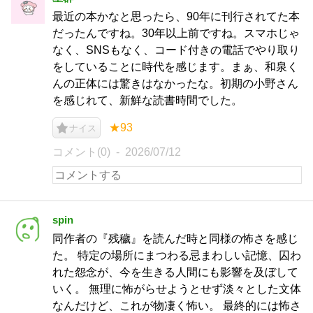
最近の本かなと思ったら、90年に刊行されてた本
だったんですね。30年以上前ですね。スマホじゃ
なく、SNSもなく、コード付きの電話でやり取り
をしていることに時代を感じます。まぁ、和泉く
んの正体には驚きはなかったな。初期の小野さん
を感じれて、新鮮な読書時間でした。
★93
ナイス
コメント(0)
2026/07/12
spin
同作者の『残穢』を読んだ時と同様の怖さを感じ
た。 特定の場所にまつわる忌まわしい記憶、囚わ
れた怨念が、今を生きる人間にも影響を及ぼして
いく。 無理に怖がらせようとせず淡々とした文体
なんだけど、これが物凄く怖い。 最終的には怖さ