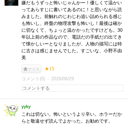
嫌だもうずっと怖いじゃんかー！優しくて温かい
ってあらすじに書いてあるのに！と思いながら読
みました。前触れのじわじわ追い詰められる感じ
も怖いし、終盤の物理攻撃も怖いし！最後は確か
に切なくて、ちょっと温かかったですけども。30
年以上前の作品なので、電話だの手紙だの出てき
て懐かしいーとなりましたが、人物の描写には特
に古さは感じませんでした。すごいな、小野不由
美
★15
ナイス
コメント(0)
2026/06/29
yyky
これは切ない。怖いというより辛い。ホラーだか
らと敬遠せず読んでよかった。お勧めです。