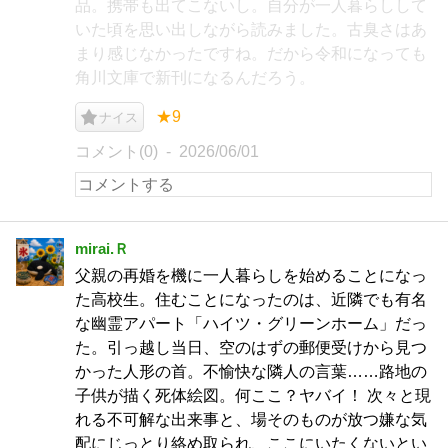
品。携帯も出てこないし。自分が一人暮らしして
いた頃を思い出しながら読みました。古臭さはあ
まり感じなかったですね。だから令和になっても
角川文庫で新刊になるんだろう。
★9
ナイス
コメント(0)
2026/06/01
mirai.Ｒ
父親の再婚を機に一人暮らしを始めることになっ
た高校生。住むことになったのは、近隣でも有名
な幽霊アパート「ハイツ・グリーンホーム」だっ
た。引っ越し当日、空のはずの郵便受けから見つ
かった人形の首。不愉快な隣人の言葉……路地の
子供が描く死体絵図。何ここ？ヤバイ！ 次々と現
れる不可解な出来事と、場そのものが放つ嫌な気
配にじっとり絡め取られ、ここにいたくないとい