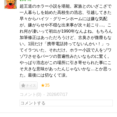
超王道のホラー小説を堪能。家族とのいざこざで
一人暮らしを始めた高校生の浩志、引越してきた
早々からハイツ・グリーンホームには嫌な気配
が。嫌がらせや不穏な出来事が次々起こり…。こ
れ何が凄いって初出が1990年なんよね。もちろん
加筆修正はあっただろうけど、古臭さが微塵もな
い。1回だけ「携帯電話持ってないんかい！」っ
てイラついた、それだけ。ホラー小説で人をゾワ
ゾワさせるパーツの普遍性みたいなものに驚く。
やっぱり浩志がこの場所に引き寄せられた事にこ
そ大きな意味があったんじゃないかな…とか思っ
た。最後には切なくて涙。
★35
ナイス
コメント(0)
2026/07/17