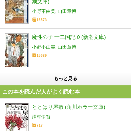
潮文庫)
小野不由美
山田章博
16573
魔性の子 十二国記 0 (新潮文庫)
小野不由美
山田章博
15689
もっと見る
この本を読んだ人がよく読む本
ととはり屋敷 (角川ホラー文庫)
澤村伊智
717