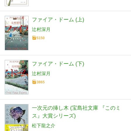
ファイア・ドーム (上)
辻村深月
5150
ファイア・ドーム (下)
辻村深月
3865
一次元の挿し木 (宝島社文庫 『このミ
ス』大賞シリーズ)
松下龍之介