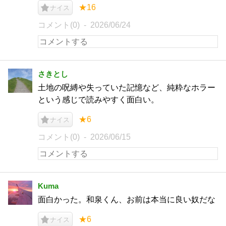
★16
ナイス
コメント(0)
2026/06/24
さきとし
土地の呪縛や失っていた記憶など、純粋なホラー
という感じで読みやすく面白い。
★6
ナイス
コメント(0)
2026/06/15
Kuma
面白かった。和泉くん、お前は本当に良い奴だな
★6
ナイス