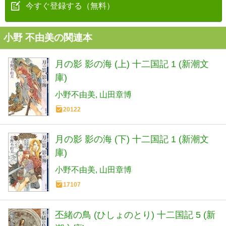
今すぐ登録する（無料）
小野 不由美の関連本
月の影 影の海 (上) 十二国記 1 (新潮文
庫)
小野不由美
山田章博
20122
月の影 影の海 (下) 十二国記 1 (新潮文
庫)
小野不由美
山田章博
17107
丕緒の鳥 (ひしょのとり) 十二国記 5 (新