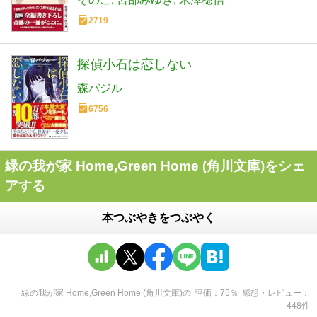
2719
探偵小石は恋しない
森バジル
6756
緑の我が家 Home,Green Home (角川文庫)をシェ
アする
本つぶやきをつぶやく
緑の我が家 Home,Green Home (角川文庫)
の
評価
75
％
感想・レビュー
448
件