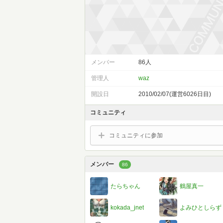
メンバー
86人
管理人
waz
開設日
2010/02/07(運営6026日目)
コミュニティ
コミュニティに参加
メンバー
86
たらちゃん
鶴屋真一
kokada_jnet
よみひとしらず