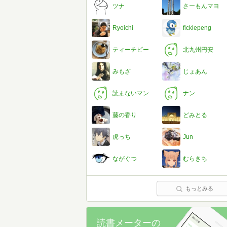
ツナ
さーもんマヨ
Ryoichi
ficklepeng
ティーチピー
北九州円安
みもざ
じょあん
読まないマン
ナン
藤の香り
どみとる
虎っち
Jun
ながぐつ
むらきち
もっとみる
読書メーターの