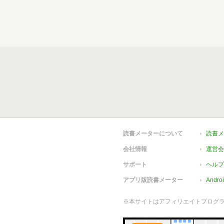
読書メーターについて
読書メ
会社情報
運営会
サポート
ヘルプ
アプリ版読書メーター
Andr
※本サイトはアフィリエイトプログ