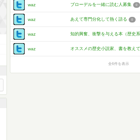
ブローデルを一緒に読む人募集
waz
0
あえて専門分化して熱く語る
waz
0
知的興奮、衝撃を与える本（歴史
waz
オススメの歴史小説家、書を教え
waz
全6件を表示