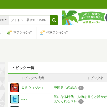
n和書
は
本ランキング
作家ランキング
トピック一覧
トピック作成者
トピック名
中国史もの総合
ＧＥＯ（ジオ）
6
気になる時代、人物を書くと誰か
waz
えてくれるスレ
5