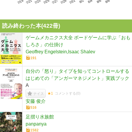
7/23
7/29
8/4
7/19
7/25
7/31
8/6
7/21
7/27
8/2
8/8
読み終わった本(
422
冊)
ゲームメカニクス大全 ボードゲームに学ぶ「おも
しろさ」の仕掛け
Geoffrey Engelstein,Isaac Shalev
191
自分の「怒り」タイプを知ってコントロールする
はじめての「アンガーマネジメント」実践ブック
A
★1
コメントする(
0
)
ナイス
安藤 俊介
516
足摺り水族館
panpanya
1582