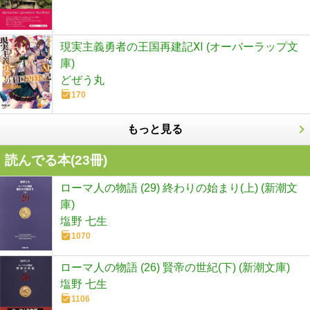
現実主義勇者の王国再建記Ⅺ (オーバーラップ文
庫)
どぜう丸
170
もっと見る
読んでる本(
23
冊)
ローマ人の物語 (29) 終わりの始まり(上) (新潮文
庫)
塩野 七生
1070
ローマ人の物語 (26) 賢帝の世紀(下) (新潮文庫)
塩野 七生
1106