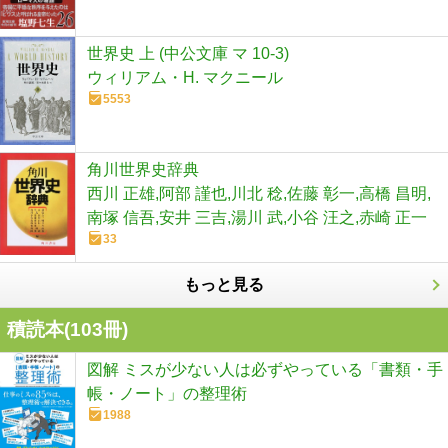
世界史 上 (中公文庫 マ 10-3)
ウィリアム・H. マクニール
5553
角川世界史辞典
西川 正雄,阿部 謹也,川北 稔,佐藤 彰一,高橋 昌明,
南塚 信吾,安井 三吉,湯川 武,小谷 汪之,赤崎 正一
33
もっと見る
積読本(
103
冊)
図解 ミスが少ない人は必ずやっている「書類・手
帳・ノート」の整理術
1988