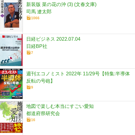
新装版 菜の花の沖 (3) (文春文庫)
司馬 遼太郎
1066
日経ビジネス 2022.07.04
日経BP社
7
週刊エコノミスト 2022年 11/29号【特集:半導体
反転の号砲】
9
地図で楽しむ本当にすごい愛知
都道府県研究会
16