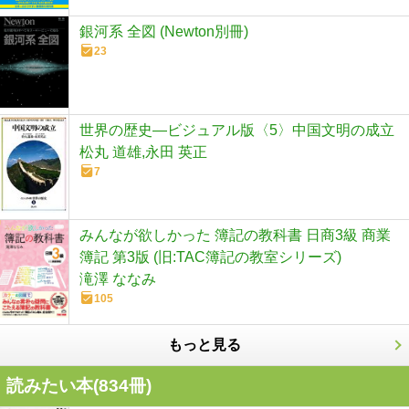
銀河系 全図 (Newton別冊)
23
世界の歴史―ビジュアル版〈5〉中国文明の成立
松丸 道雄,永田 英正
7
みんなが欲しかった 簿記の教科書 日商3級 商業
簿記 第3版 (旧:TAC簿記の教室シリーズ)
滝澤 ななみ
105
もっと見る
読みたい本(
834
冊)