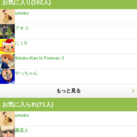
お気に入り(
102
人)
umeko
アキコ
にく9
Ikkoku-Kan Is Forever..!!
やっちゃん
もっと見る
お気に入られ(
71
人)
umeko
轟直人