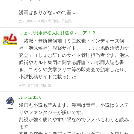
漫画はきりがないので基...
女
1990年
O型
専門職
千葉県
しょむ研(水野松太朗)†選挙マニア！？
諸派・無所属候補（ミニ政党・インディーズ候
補・泡沫候補）観察サイト、「しょむ系政治勢力研
究会」（しょむ研）のサイト管理担当者です。泡沫
候補やカルト集団に関する評論・ルポ同人誌も書
き、コミケや文学フリマ等の即売会で頒布したり、
小説投稿サイトに載っけた...
A型
専門職
岡山県
ルシュエス
漫画も小説も読みます。漫画は青年、小説はミステ
リやファンタジーが多いです。
乱視が強く疲れやすい眼なのでラノベもわりと読み
ます。
本棚の都合上１巻買って「かなり面白い」と感じた