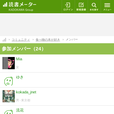
ログイン
新規登録
本を探
メンバー
コミュニティ
食べ物の本が好き
参加メンバー（24）
Mia
女
ゆき
kokada_jnet
男
東京都
流花