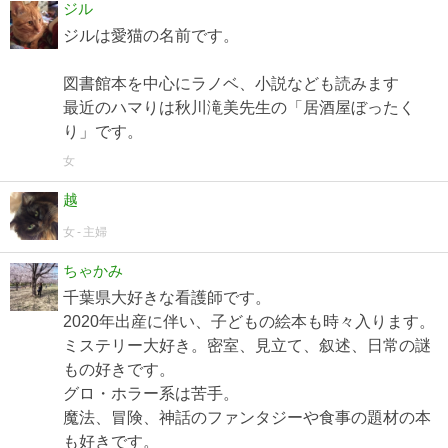
ジル
ジルは愛猫の名前です。
図書館本を中心にラノベ、小説なども読みます
最近のハマりは秋川滝美先生の「居酒屋ぼったく
り」です。
女
越
女
主婦
ちゃかみ
千葉県大好きな看護師です。
2020年出産に伴い、子どもの絵本も時々入ります。
ミステリー大好き。密室、見立て、叙述、日常の謎
もの好きです。
グロ・ホラー系は苦手。
魔法、冒険、神話のファンタジーや食事の題材の本
も好きです。