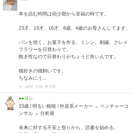
本を読む時間は幼少期から至福の時です。
23才、19才、16才、6歳、4歳のお母さんしてます。
パンを焼く、お菓子を作る、ミシン、刺繍、クレイ
フラワーを日替わりで。
飽き性なので日替わりがちょうど良いんです。
猫好きの猫飼いです。
ちなみにう...
女
AB型
主婦
東京都
●●ヨシ
33歳 / 明るい根暗 / 外資系メーカー → ベンチャーコ
ンサル → 分析屋
未来に対する不安と焦りから、読書を始める。