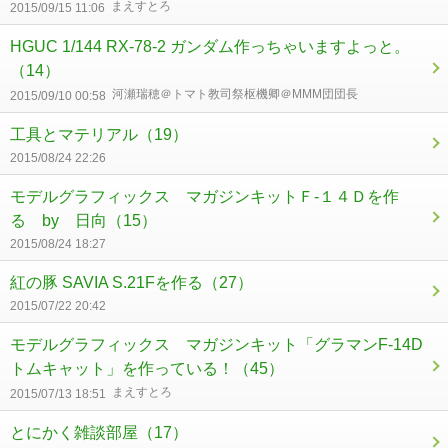
まえすとろ
2015/09/15 11:06
HGUC 1/144 RX-78-2 ガンダム作っちゃいますよっと。
（14）
河瀬瑞穂＠トマト教司祭枢機卿＠MMM団団長
2015/09/10 00:58
工具とマテリアル
（19）
2015/08/24 22:26
モデルグラフィックス マガジンキットＦ-１４Ｄを作
る by 日向
（15）
2015/08/24 18:27
紅の豚 SAVIA S.21Fを作る
（27）
2015/07/22 20:42
モデルグラフィックス マガジンキット「グラマンF-14D
トムキャット」を作っている！
（45）
まえすとろ
2015/07/13 18:51
とにかく雑談部屋
（17）